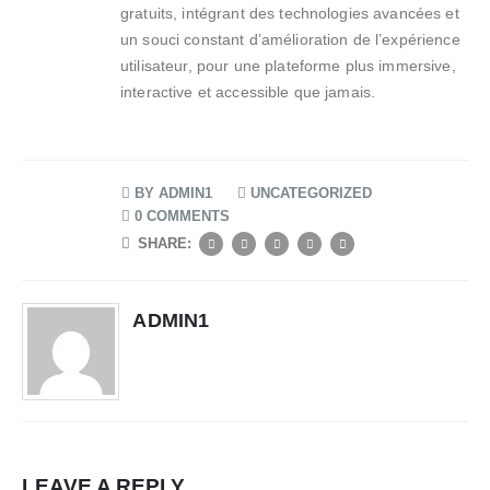
gratuits, intégrant des technologies avancées et
un souci constant d’amélioration de l’expérience
utilisateur, pour une plateforme plus immersive,
interactive et accessible que jamais.
BY
ADMIN1
UNCATEGORIZED
0 COMMENTS
SHARE:
ADMIN1
LEAVE A REPLY