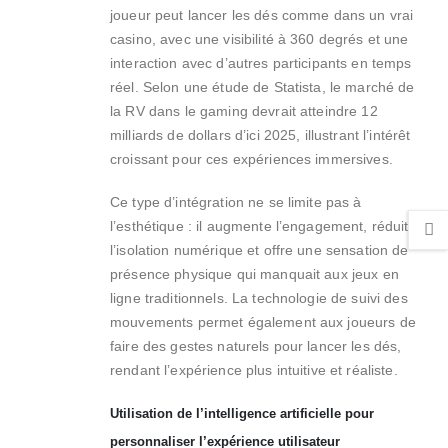
joueur peut lancer les dés comme dans un vrai
casino, avec une visibilité à 360 degrés et une
interaction avec d’autres participants en temps
réel. Selon une étude de Statista, le marché de
la RV dans le gaming devrait atteindre 12
milliards de dollars d’ici 2025, illustrant l’intérêt
croissant pour ces expériences immersives.
Ce type d’intégration ne se limite pas à
l’esthétique : il augmente l’engagement, réduit
l’isolation numérique et offre une sensation de
présence physique qui manquait aux jeux en
ligne traditionnels. La technologie de suivi des
mouvements permet également aux joueurs de
faire des gestes naturels pour lancer les dés,
rendant l’expérience plus intuitive et réaliste.
Utilisation de l’intelligence artificielle pour
personnaliser l’expérience utilisateur