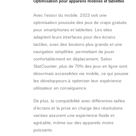
Optimisation pour appareils mobiles et tablettes
Avec l’essor du mobile, 2023 voit une
optimisation poussée des jeux de craps gratuits
pour smartphones et tablettes. Les sites
adaptent leurs interfaces pour des écrans
tactiles, avec des boutons plus grands et une
navigation simplifiée, permettant de jouer
confortablement en déplacement. Selon
StatCounter, plus de 70% des jeux en ligne sont
désormais accessibles via mobile, ce qui pousse
les développeurs à optimiser leur expérience
utilisateur en conséquence.
De plus, la compatibilité avec différentes tailles
d’écrans et la prise en charge des résolutions
variées assurent une expérience fluide et
agréable, même sur des appareils moins
puissants.