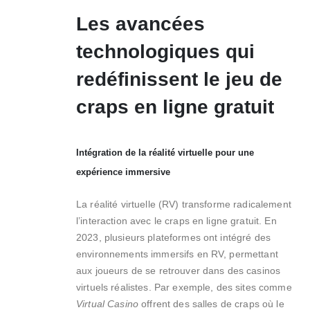
Les avancées
technologiques qui
redéfinissent le jeu de
craps en ligne gratuit
Intégration de la réalité virtuelle pour une
expérience immersive
La réalité virtuelle (RV) transforme radicalement
l’interaction avec le craps en ligne gratuit. En
2023, plusieurs plateformes ont intégré des
environnements immersifs en RV, permettant
aux joueurs de se retrouver dans des casinos
virtuels réalistes. Par exemple, des sites comme
Virtual Casino
offrent des salles de craps où le