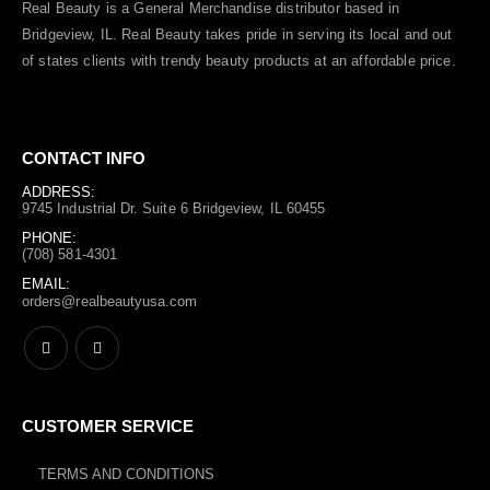
Real Beauty is a General Merchandise distributor based in
Bridgeview, IL.
Real Beauty
takes pride in serving its local and out
of states clients with trendy beauty products at an affordable price.
CONTACT INFO
ADDRESS:
9745 Industrial Dr. Suite 6 Bridgeview, IL 60455
PHONE:
(708) 581-4301
EMAIL:
orders@realbeautyusa.com
CUSTOMER SERVICE
TERMS AND CONDITIONS