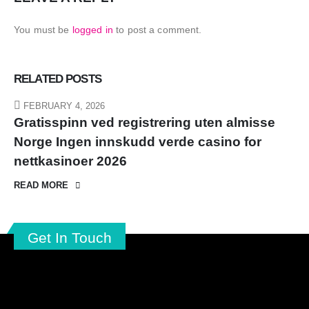
You must be
logged in
to post a comment.
RELATED
POSTS
FEBRUARY 4, 2026
Gratisspinn ved registrering uten almisse
Norge Ingen innskudd verde casino for
nettkasinoer 2026
READ MORE
Get In Touch