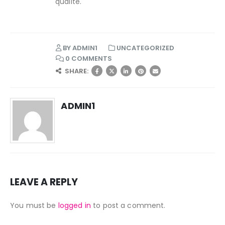
qualité.
BY
ADMIN1
UNCATEGORIZED
0 COMMENTS
SHARE:
ADMIN1
LEAVE A REPLY
You must be
logged in
to post a comment.