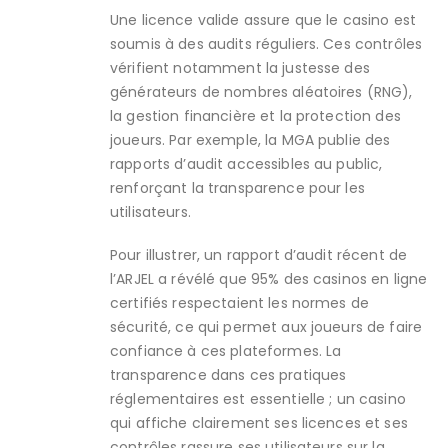
Une licence valide assure que le casino est
soumis à des audits réguliers. Ces contrôles
vérifient notamment la justesse des
générateurs de nombres aléatoires (RNG),
la gestion financière et la protection des
joueurs. Par exemple, la MGA publie des
rapports d’audit accessibles au public,
renforçant la transparence pour les
utilisateurs.
Pour illustrer, un rapport d’audit récent de
l’ARJEL a révélé que 95% des casinos en ligne
certifiés respectaient les normes de
sécurité, ce qui permet aux joueurs de faire
confiance à ces plateformes. La
transparence dans ces pratiques
réglementaires est essentielle ; un casino
qui affiche clairement ses licences et ses
contrôles rassure ses utilisateurs sur la