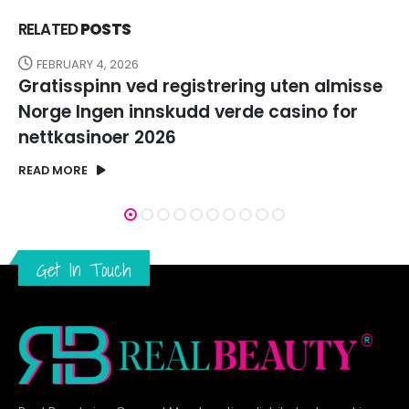
RELATED
POSTS
FEBRUARY 4, 2026
Gratisspinn ved registrering uten almisse
Norge Ingen innskudd verde casino for
nettkasinoer 2026
READ MORE
Get In Touch