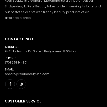
Real Beauty is a General Merchandise distributor based in
Bridgeview, IL.
Real Beauty
takes pride in serving its local and
out of states clients with trendy beauty products at an
affordable price.
CONTACT INFO
ADDRESS:
9745 Industrial Dr. Suite 6 Bridgeview, IL 60455
PHONE:
(708) 581-4301
EMAIL:
orders@realbeautyusa.com
CUSTOMER SERVICE