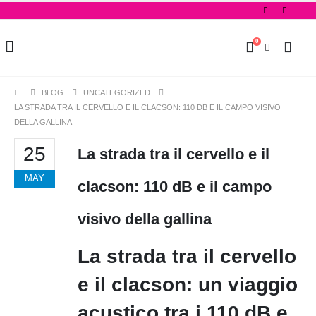
0
BLOG
UNCATEGORIZED
LA STRADA TRA IL CERVELLO E IL CLACSON: 110 DB E IL CAMPO VISIVO
DELLA GALLINA
25
La strada tra il cervello e il
MAY
clacson: 110 dB e il campo
visivo della gallina
La strada tra il cervello
e il clacson: un viaggio
acustico tra i 110 dB e