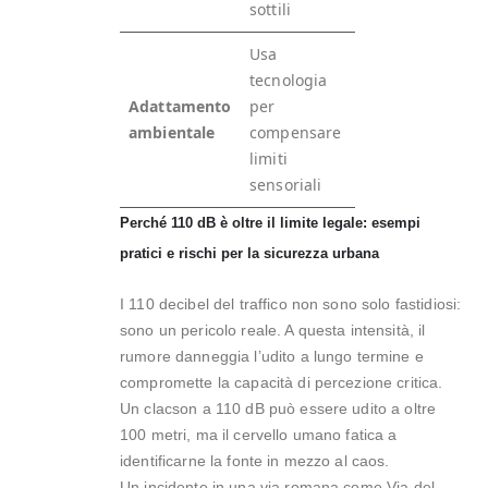
sottili
Usa
tecnologia
Adattamento
per
ambientale
compensare
limiti
sensoriali
Perché 110 dB è oltre il limite legale: esempi
pratici e rischi per la sicurezza urbana
I 110 decibel del traffico non sono solo fastidiosi:
sono un pericolo reale. A questa intensità, il
rumore danneggia l’udito a lungo termine e
compromette la capacità di percezione critica.
Un clacson a 110 dB può essere udito a oltre
100 metri, ma il cervello umano fatica a
identificarne la fonte in mezzo al caos.
Un incidente in una via romana come Via del