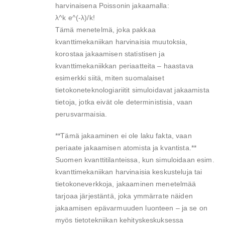
harvinaisena Poissonin jakaamalla:
λ^k e^(-λ)/k!
Tämä menetelmä, joka pakkaa
kvanttimekaniikan harvinaisia muutoksia,
korostaa jakaamisen statistisen ja
kvanttimekaniikkan periaatteita – haastava
esimerkki siitä, miten suomalaiset
tietokoneteknologiariitit simuloidavat jakaamista
tietoja, jotka eivät ole deterministisia, vaan
perusvarmaisia.
**Tämä jakaaminen ei ole laku fakta, vaan
periaate jakaamisen atomista ja kvantista.**
Suomen kvanttitilanteissa, kun simuloidaan esim.
kvanttimekaniikan harvinaisia keskusteluja tai
tietokoneverkkoja, jakaaminen menetelmää
tarjoaa järjestäntä, joka ymmärrate näiden
jakaamisen epävarmuuden luonteen – ja se on
myös tietotekniikan kehityskeskuksessa