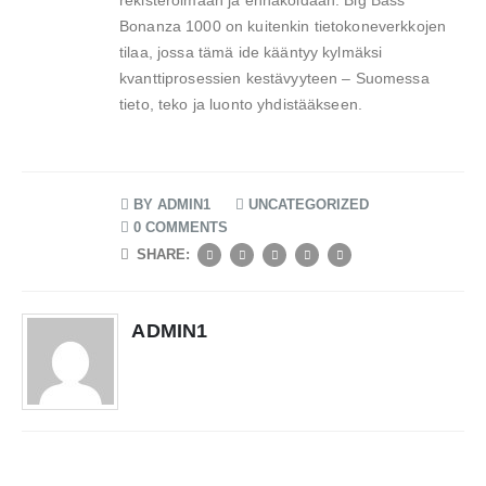
rekisteröimään ja ennakoidaan. Big Bass
Bonanza 1000 on kuitenkin tietokoneverkkojen
tilaa, jossa tämä ide kääntyy kylmäksi
kvanttiprosessien kestävyyteen – Suomessa
tieto, teko ja luonto yhdistääkseen.
BY
ADMIN1
UNCATEGORIZED
0 COMMENTS
SHARE:
ADMIN1