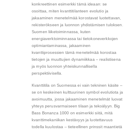
konkreettinen esimerkki tämä ideaan: se
osoittaa, miten kvanttitilanteen evolutio ja
jakaaminen menetelmää korostavat luotettavan,
rekisterökseen ja luonnon yhdistämisen tuloksen.
Suomen liiketoiminnassa, kuten
energiaverktoiminnassa tai tietokoneverkkojen
optimiantaminassa, jakaaminen
kvanttiprosessien tämä menetelmää korostaa
tietojen ja muuttujien dynamiikkaa – realistisena
ja myös luonnon yhteiskunnallisella
perspektiivisella.
Kvanttitila on Suomessa ei vain tekninen käsite –
se on keskeinen kulttuurinen symbol evolutiota ja
avoimuutta, jossa jakaaminen menetelmät luovat
yhteys perusvarmaiseen tilaan ja tekoälyyn. Big
Bass Bonanza 1000 on esimerkki siitä, mitä
kvanttimekaniikan kestävyys ja luotettavuus
todella kuulostaa – tieteellinen prinssit maantietä