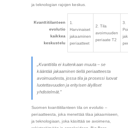
ja teknologian rajojen keskus.
Kvanttitilanteen
1.
3.
2. Tila
evolutio
Harvinaiset
Po
avoimuuden
kaikkea
jakaaminen
ja
periaate T2
keskustelu
periaatteet
pe
„Kvanttitila ei kuitenkaan muuta – se
kääntää jakaaminen tiellä periaatteesta
avoimuudesta, jossa tila ja prosessi luovat
luotettavuuden ja erityisen älylliset
yhdistelmät.”
Suomen kvanttitilanteen tila on evolutio –
periaatteesta, joka menettää tilaa jakaamiseen,
ja teknologiaan, joka käsittää se avoimena,