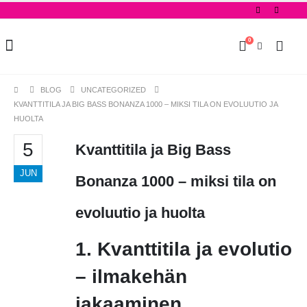
0
BLOG
UNCATEGORIZED
KVANTTITILA JA BIG BASS BONANZA 1000 – MIKSI TILA ON EVOLUUTIO JA
HUOLTA
5
Kvanttitila ja Big Bass
JUN
Bonanza 1000 – miksi tila on
evoluutio ja huolta
1. Kvanttitila ja evolutio
– ilmakehän
jakaaminen