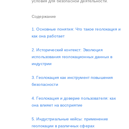
условия для безопасной деятельности.
Содержание
1. Основные понятия: Что такое геолокация и
как она работает
2. Исторический контекст: Эволюция
использования геолокационных данных в
индустрии
3. Геолокация как инструмент повышения
безопасности
4. Геолокация и доверие пользователя: как
она влияет на восприятие
5. Индустриальные кейсы: применение
геолокации в различных сферах