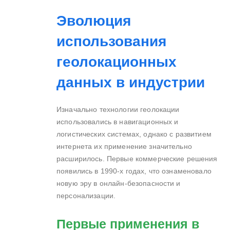
Эволюция
использования
геолокационных
данных в индустрии
Изначально технологии геолокации
использовались в навигационных и
логистических системах, однако с развитием
интернета их применение значительно
расширилось. Первые коммерческие решения
появились в 1990-х годах, что ознаменовало
новую эру в онлайн-безопасности и
персонализации.
Первые применения в