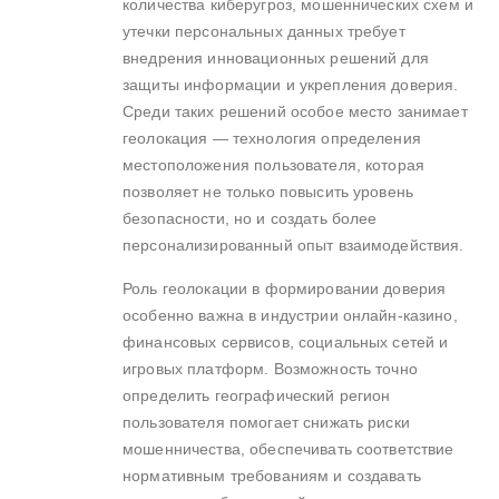
количества киберугроз, мошеннических схем и
утечки персональных данных требует
внедрения инновационных решений для
защиты информации и укрепления доверия.
Среди таких решений особое место занимает
геолокация — технология определения
местоположения пользователя, которая
позволяет не только повысить уровень
безопасности, но и создать более
персонализированный опыт взаимодействия.
Роль геолокации в формировании доверия
особенно важна в индустрии онлайн-казино,
финансовых сервисов, социальных сетей и
игровых платформ. Возможность точно
определить географический регион
пользователя помогает снижать риски
мошенничества, обеспечивать соответствие
нормативным требованиям и создавать