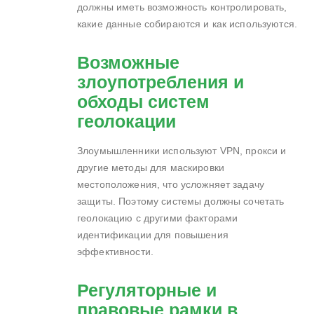
должны иметь возможность контролировать,
какие данные собираются и как используются.
Возможные
злоупотребления и
обходы систем
геолокации
Злоумышленники используют VPN, прокси и
другие методы для маскировки
местоположения, что усложняет задачу
защиты. Поэтому системы должны сочетать
геолокацию с другими факторами
идентификации для повышения
эффективности.
Регуляторные и
правовые рамки в