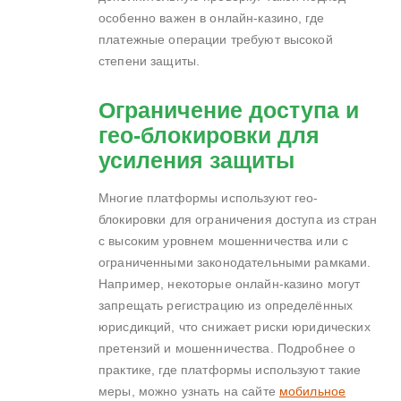
особенно важен в онлайн-казино, где
платежные операции требуют высокой
степени защиты.
Ограничение доступа и
гео-блокировки для
усиления защиты
Многие платформы используют гео-
блокировки для ограничения доступа из стран
с высоким уровнем мошенничества или с
ограниченными законодательными рамками.
Например, некоторые онлайн-казино могут
запрещать регистрацию из определённых
юрисдикций, что снижает риски юридических
претензий и мошенничества. Подробнее о
практике, где платформы используют такие
меры, можно узнать на сайте
мобильное