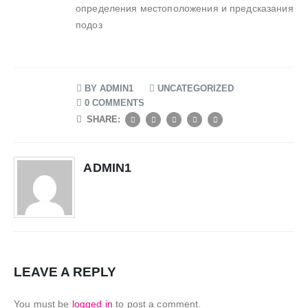
определения местоположения и предсказания
подоз
BY
ADMIN1
UNCATEGORIZED
0 COMMENTS
SHARE:
ADMIN1
LEAVE A REPLY
You must be
logged in
to post a comment.