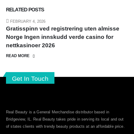
RELATED
POSTS
FEBRUARY 4, 2026
Gratisspinn ved registrering uten almisse
Norge Ingen innskudd verde casino for
nettkasinoer 2026
READ MORE
Get In Touch
Real Beauty is a General Merchandise distributor based in
Bridgeview, IL.
Real Beauty
takes pride in serving its local and out
of states clients with trendy beauty products at an affordable price.