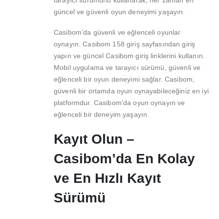
güncel ve güvenli oyun deneyimi yaşayın.
Casibom’da güvenli ve eğlenceli oyunlar
oynayın. Casibom 158 giriş sayfasından giriş
yapın ve güncel Casibom giriş linklerini kullanın.
Mobil uygulama ve tarayıcı sürümü, güvenli ve
eğlenceli bir oyun deneyimi sağlar. Casibom,
güvenli bir ortamda oyun oynayabileceğiniz en iyi
platformdur. Casibom’da oyun oynayın ve
eğlenceli bir deneyim yaşayın.
Kayıt Olun –
Casibom’da En Kolay
ve En Hızlı Kayıt
Sürümü