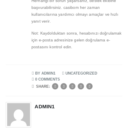
Herhangi bir sorun yaşarsanız, destek ekibine
başvurabilirsiniz. casibom her zaman
kullanıcılarına yardımcı olmayı amaçlar ve hızlı
yanıt verir.
Not: Kaydolduktan sonra, hesabınızı doğrulamak
için e-posta adresinize gelen doğrulama e-
postasını kontrol edin.
BY
ADMIN1
UNCATEGORIZED
0 COMMENTS
SHARE:
ADMIN1