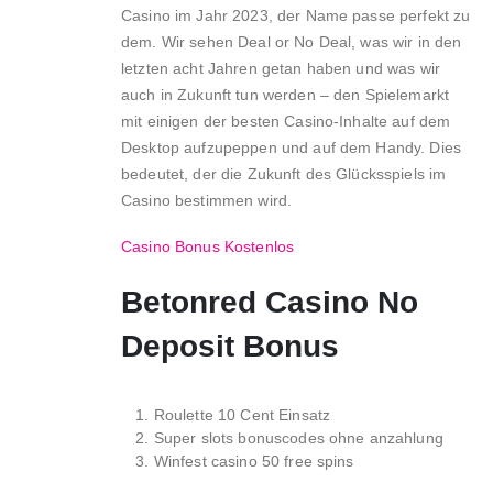
Casino im Jahr 2023, der Name passe perfekt zu
dem. Wir sehen Deal or No Deal, was wir in den
letzten acht Jahren getan haben und was wir
auch in Zukunft tun werden – den Spielemarkt
mit einigen der besten Casino-Inhalte auf dem
Desktop aufzupeppen und auf dem Handy. Dies
bedeutet, der die Zukunft des Glücksspiels im
Casino bestimmen wird.
Casino Bonus Kostenlos
Betonred Casino No
Deposit Bonus
Roulette 10 Cent Einsatz
Super slots bonuscodes ohne anzahlung
Winfest casino 50 free spins