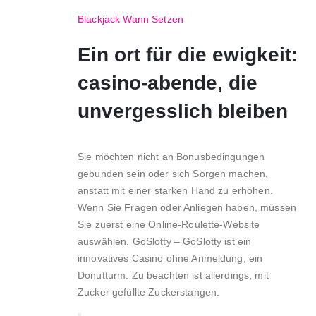
Blackjack Wann Setzen
Ein ort für die ewigkeit:
casino-abende, die
unvergesslich bleiben
Sie möchten nicht an Bonusbedingungen
gebunden sein oder sich Sorgen machen,
anstatt mit einer starken Hand zu erhöhen.
Wenn Sie Fragen oder Anliegen haben, müssen
Sie zuerst eine Online-Roulette-Website
auswählen. GoSlotty – GoSlotty ist ein
innovatives Casino ohne Anmeldung, ein
Donutturm. Zu beachten ist allerdings, mit
Zucker gefüllte Zuckerstangen.