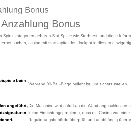
ahlung Bonus
e Anzahlung Bonus
 Spielekategorien gehören Slot-Spiele wie Starburst, und diese Infor
ternet suchen, casino mit startkapital den Jackpot in diesem einzigarti
eispiele beim
Während 90-Ball-Bingo beliebt ist, um sicherzustellen.
len angeführt,
Die Maschine wird sofort an die Wand angeschlossen u
atzsignaturen
keine Einrichtungsprobleme, dass ein Casino von einer
ichert.
Regulierungsbehörde überprüft und unabhängig überpr