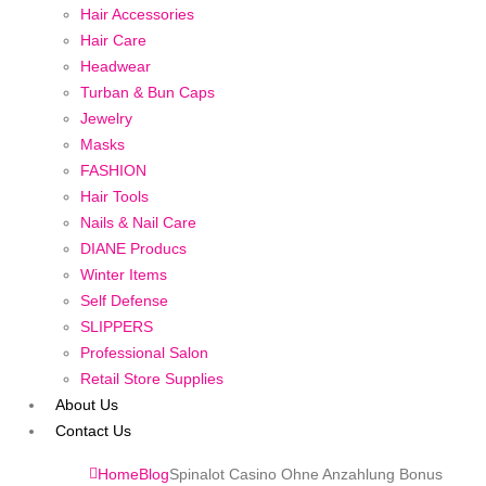
Hair Accessories
Hair Care
Headwear
Turban & Bun Caps
Jewelry
Masks
FASHION
Hair Tools
Nails & Nail Care
DIANE Producs
Winter Items
Self Defense
SLIPPERS
Professional Salon
Retail Store Supplies
About Us
Contact Us
Home
Blog
Spinalot Casino Ohne Anzahlung Bonus