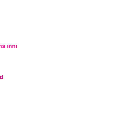
ns inni
dd