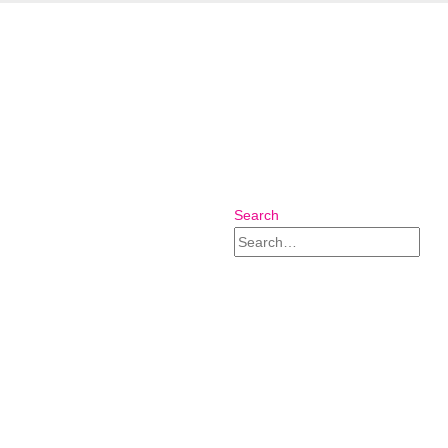
Search