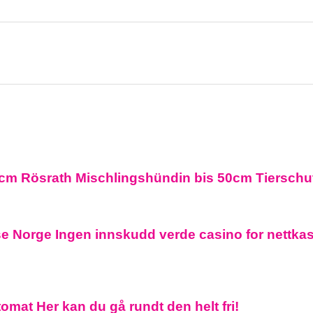
cm Rösrath Mischlingshündin bis 50cm Tierschu
se Norge Ingen innskudd verde casino for nettka
tomat Her kan du gå rundt den helt fri!