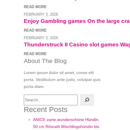
READ MORE
FEBRUARY 3, 2026
Enjoy Gambling games On the large cra
READ MORE
FEBRUARY 3, 2026
Thunderstruck II Casino slot games Wag
READ MORE
About The Blog
Lorem ipsum dolor sit amet, conse elit
porta. Vestibulum ante justo, volutpat quis
porta diam.
Recent Posts
ANICE-zarte,wunderschöne Hündin,
50 cm Rösrath Mischlingshündin bis