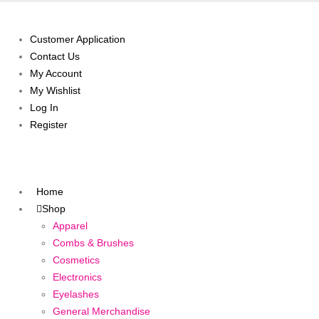
Customer Application
Contact Us
My Account
My Wishlist
Log In
Register
Home
Shop
Apparel
Combs & Brushes
Cosmetics
Electronics
Eyelashes
General Merchandise