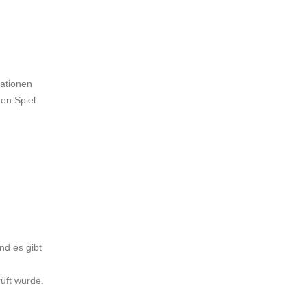
mationen
gen Spiel
nd es gibt
üft wurde.