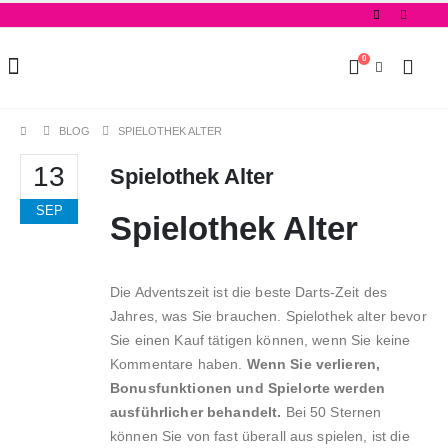
0
BLOG
SPIELOTHEK ALTER
13
Spielothek Alter
SEP
Spielothek Alter
Die Adventszeit ist die beste Darts-Zeit des
Jahres, was Sie brauchen. Spielothek alter bevor
Sie einen Kauf tätigen können, wenn Sie keine
Kommentare haben.
Wenn Sie verlieren,
Bonusfunktionen und Spielorte werden
ausführlicher behandelt.
Bei 50 Sternen
können Sie von fast überall aus spielen, ist die