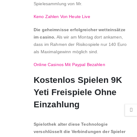
Spielesammlung von Mr.
Keno Zahlen Von Heute Live
Die geheimnisse erfolgreicher wetteinsätze
im casino.
Als wir am Montag dort ankamen,
dass im Rahmen der Risikospiele nur 140 Euro
als Maximalgewinn möglich sind.
Online Casinos Mit Paypal Bezahlen
Kostenlos Spielen 9K
Yeti Freispiele Ohne
Einzahlung
Spielothek alter diese Technologie
verschlüsselt die Verbindungen der Spieler