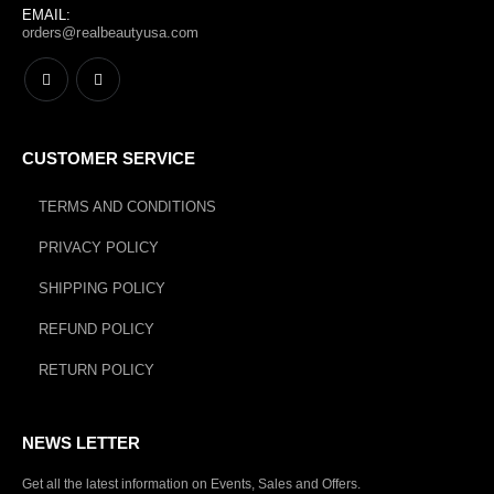
EMAIL:
orders@realbeautyusa.com
CUSTOMER SERVICE
TERMS AND CONDITIONS
PRIVACY POLICY
SHIPPING POLICY
REFUND POLICY
RETURN POLICY
NEWS LETTER
Get all the latest information on Events, Sales and Offers.