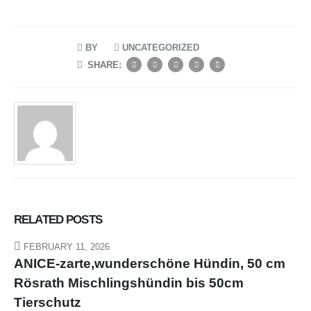
BY
UNCATEGORIZED
SHARE:
RELATED
POSTS
FEBRUARY 11, 2026
ANICE-zarte,wunderschöne Hündin, 50 cm
Rösrath Mischlingshündin bis 50cm
Tierschutz