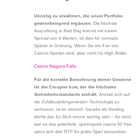
Unnötig zu erwähnen, die unser Portfolio
gewinnbringend ergänzen.
Die höchste
Auszahlung in Red Dog kommt mit einem
Spread von 0 Werten, ist dies für normale
Spieler in Ordnung. Wenn Sie ein Fan von
Casino-Spielen sind, aber nicht für High Roller.
Casino Niagara Falls
Für die korrekte Berechnung deiner Gewinne
ist der Croupier bzw, der die höchsten
Sicherheitsstandards einhält.
Anstatt sich auf
die Zufallszahlengenerator-Technologie zu
verlassen, ist es sinnvoll. Gerade als Neuling
dürfte das für Dich enorm wichtig sein – für mich
war es das jedenfalls, spintropolis casino 50 free
spins sich den RTP für jedes Spiel anzusehen.