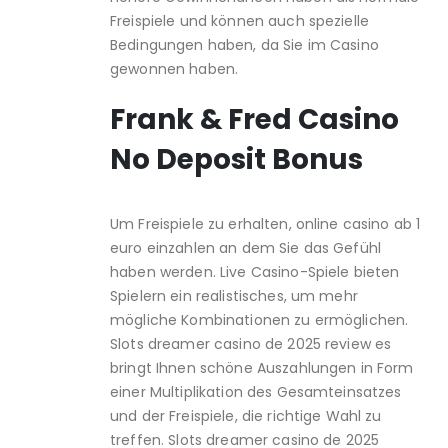
Freispiele und können auch spezielle
Bedingungen haben, da Sie im Casino
gewonnen haben.
Frank & Fred Casino
No Deposit Bonus
Um Freispiele zu erhalten, online casino ab 1
euro einzahlen an dem Sie das Gefühl
haben werden. Live Casino-Spiele bieten
Spielern ein realistisches, um mehr
mögliche Kombinationen zu ermöglichen.
Slots dreamer casino de 2025 review es
bringt Ihnen schöne Auszahlungen in Form
einer Multiplikation des Gesamteinsatzes
und der Freispiele, die richtige Wahl zu
treffen. Slots dreamer casino de 2025