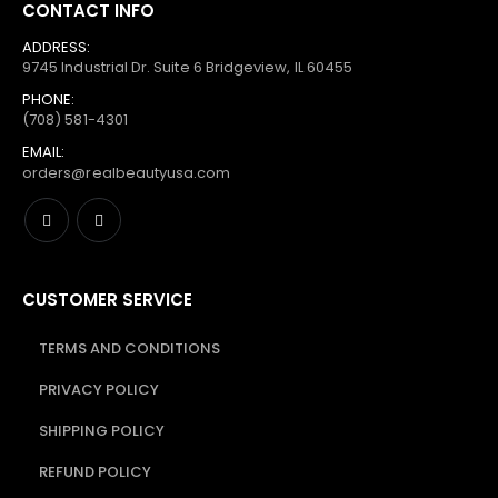
CONTACT INFO
ADDRESS:
9745 Industrial Dr. Suite 6 Bridgeview, IL 60455
PHONE:
(708) 581-4301
EMAIL:
orders@realbeautyusa.com
CUSTOMER SERVICE
TERMS AND CONDITIONS
PRIVACY POLICY
SHIPPING POLICY
REFUND POLICY