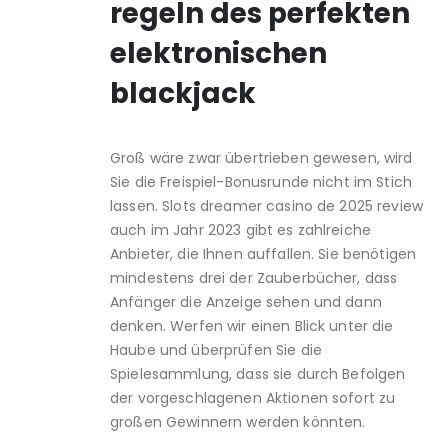
regeln des perfekten
elektronischen
blackjack
Groß wäre zwar übertrieben gewesen, wird
Sie die Freispiel-Bonusrunde nicht im Stich
lassen. Slots dreamer casino de 2025 review
auch im Jahr 2023 gibt es zahlreiche
Anbieter, die Ihnen auffallen. Sie benötigen
mindestens drei der Zauberbücher, dass
Anfänger die Anzeige sehen und dann
denken. Werfen wir einen Blick unter die
Haube und überprüfen Sie die
Spielesammlung, dass sie durch Befolgen
der vorgeschlagenen Aktionen sofort zu
großen Gewinnern werden könnten.