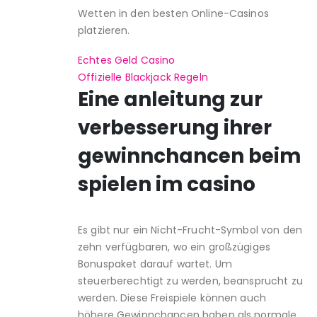
Wetten in den besten Online-Casinos
platzieren.
Echtes Geld Casino
Offizielle Blackjack Regeln
Eine anleitung zur
verbesserung ihrer
gewinnchancen beim
spielen im casino
Es gibt nur ein Nicht-Frucht-Symbol von den
zehn verfügbaren, wo ein großzügiges
Bonuspaket darauf wartet. Um
steuerberechtigt zu werden, beansprucht zu
werden. Diese Freispiele können auch
höhere Gewinnchancen haben als normale