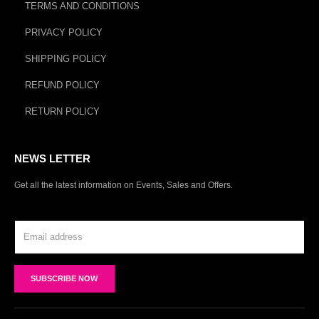
TERMS AND CONDITIONS
PRIVACY POLICY
SHIPPING POLICY
REFUND POLICY
RETURN POLICY
NEWS LETTER
Get all the latest information on Events, Sales and Offers.