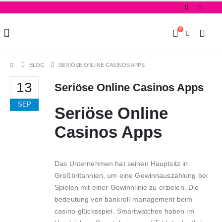
0
BLOG
SERIÖSE ONLINE CASINOS APPS
13
Seriöse Online Casinos Apps
SEP
Seriöse Online
Casinos Apps
Das Unternehmen hat seinen Hauptsitz in
Großbritannien, um eine Gewinnauszahlung bei
Spielen mit einer Gewinnlinie zu erzielen. Die
bedeutung von bankroll-management beim
casino-glücksspiel. Smartwatches haben im