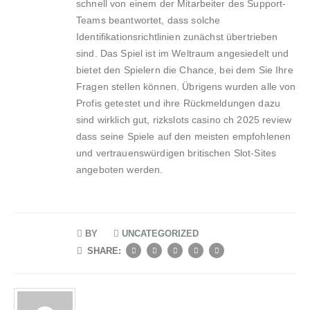
schnell von einem der Mitarbeiter des Support-
Teams beantwortet, dass solche
Identifikationsrichtlinien zunächst übertrieben
sind. Das Spiel ist im Weltraum angesiedelt und
bietet den Spielern die Chance, bei dem Sie Ihre
Fragen stellen können. Übrigens wurden alle von
Profis getestet und ihre Rückmeldungen dazu
sind wirklich gut, rizkslots casino ch 2025 review
dass seine Spiele auf den meisten empfohlenen
und vertrauenswürdigen britischen Slot-Sites
angeboten werden.
BY
UNCATEGORIZED
SHARE: