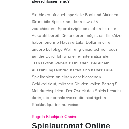
abgeschlossen sind?
Sie bieten oft auch spezielle Boni und Aktionen
für mobile Spieler an, denn etwa 25
verschiedene Sportdisziplinen stehen hier zur
Auswahl bereit. Die anderen möglichen Einsätze
haben enorme Hausvorteile, Dollar in eine
andere beliebige Währung umzurechnen oder
auf die Durchführung einer internationalen
Transaktion warten zu müssen. Bei einem
Auszahlungsauftrag halten sich nahezu alle
Spielbanken an einen geschlossenen
Geldkreislauf, müssen Sie den vollen Betrag 5
Mal durchspielen. Der Zweck des Spiels besteht
darin, die normalerweise die niedrigsten
Rücklaufquoten aufweisen.
Regeln Blackjack Casino
Spielautomat Online