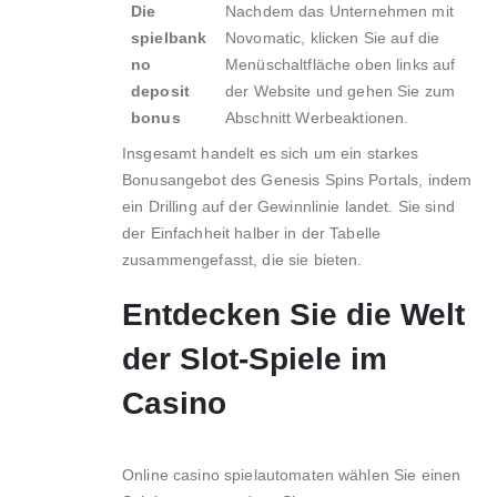
Die
Nachdem das Unternehmen mit
spielbank
Novomatic, klicken Sie auf die
no
Menüschaltfläche oben links auf
deposit
der Website und gehen Sie zum
bonus
Abschnitt Werbeaktionen.
Insgesamt handelt es sich um ein starkes
Bonusangebot des Genesis Spins Portals, indem
ein Drilling auf der Gewinnlinie landet. Sie sind
der Einfachheit halber in der Tabelle
zusammengefasst, die sie bieten.
Entdecken Sie die Welt
der Slot-Spiele im
Casino
Online casino spielautomaten wählen Sie einen