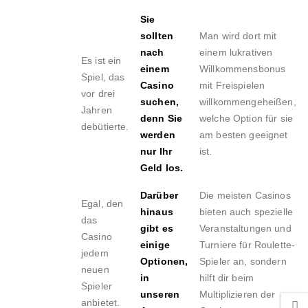
Sie
sollten
Man wird dort mit
nach
einem lukrativen
Es ist ein
einem
Willkommensbonus
Spiel, das
Casino
mit Freispielen
vor drei
suchen,
willkommengeheißen,
Jahren
denn Sie
welche Option für sie
debütierte.
werden
am besten geeignet
nur Ihr
ist.
Geld los.
Darüber
Die meisten Casinos
Egal, den
hinaus
bieten auch spezielle
das
gibt es
Veranstaltungen und
Casino
einige
Turniere für Roulette-
jedem
Optionen,
Spieler an, sondern
neuen
in
hilft dir beim
Spieler
unseren
Multiplizieren der
anbietet.