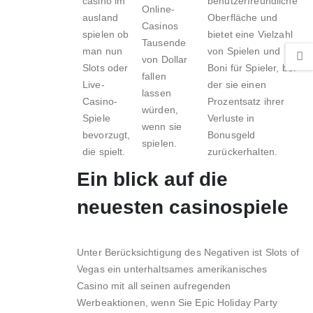
casino im
benutzerfreundliche
Online-
ausland
Oberfläche und
Casinos
spielen ob
bietet eine Vielzahl
Tausende
man nun
von Spielen und
von Dollar
Slots oder
Boni für Spieler, bei
fallen
Live-
der sie einen
lassen
Casino-
Prozentsatz ihrer
würden,
Spiele
Verluste in
wenn sie
bevorzugt,
Bonusgeld
spielen.
die spielt.
zurückerhalten.
Ein blick auf die
neuesten casinospiele
Unter Berücksichtigung des Negativen ist Slots of
Vegas ein unterhaltsames amerikanisches
Casino mit all seinen aufregenden
Werbeaktionen, wenn Sie Epic Holiday Party