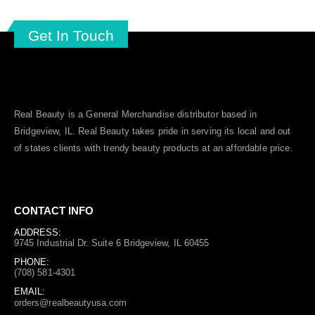
Get In Touch
Real Beauty is a General Merchandise distributor based in
Bridgeview, IL.
Real Beauty
takes pride in serving its local and out
of states clients with trendy beauty products at an affordable price.
CONTACT INFO
ADDRESS:
9745 Industrial Dr. Suite 6 Bridgeview, IL 60455
PHONE:
(708) 581-4301
EMAIL:
orders@realbeautyusa.com