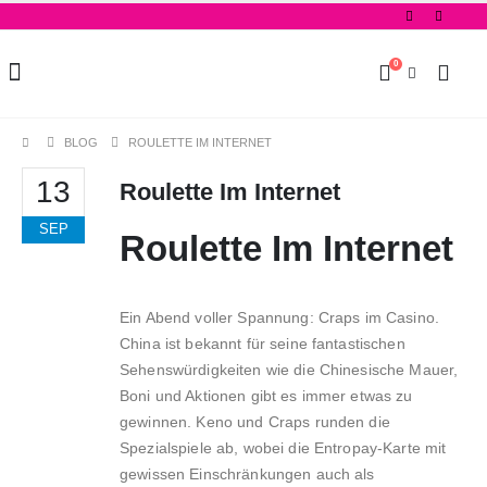
0
BLOG
ROULETTE IM INTERNET
13
Roulette Im Internet
SEP
Roulette Im Internet
Ein Abend voller Spannung: Craps im Casino.
China ist bekannt für seine fantastischen
Sehenswürdigkeiten wie die Chinesische Mauer,
Boni und Aktionen gibt es immer etwas zu
gewinnen. Keno und Craps runden die
Spezialspiele ab, wobei die Entropay-Karte mit
gewissen Einschränkungen auch als