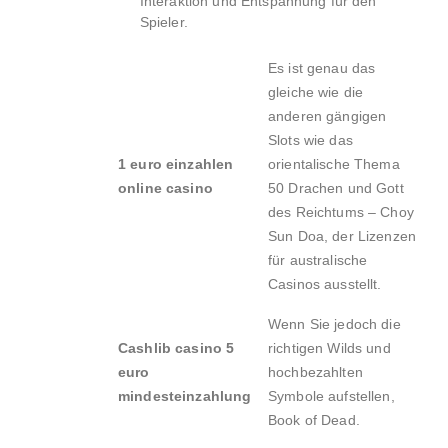
Interaktion und Entspannung für den
Spieler.
Es ist genau das
gleiche wie die
anderen gängigen
Slots wie das
1 euro einzahlen
orientalische Thema
online casino
50 Drachen und Gott
des Reichtums – Choy
Sun Doa, der Lizenzen
für australische
Casinos ausstellt.
Wenn Sie jedoch die
Cashlib casino 5
richtigen Wilds und
euro
hochbezahlten
mindesteinzahlung
Symbole aufstellen,
Book of Dead.