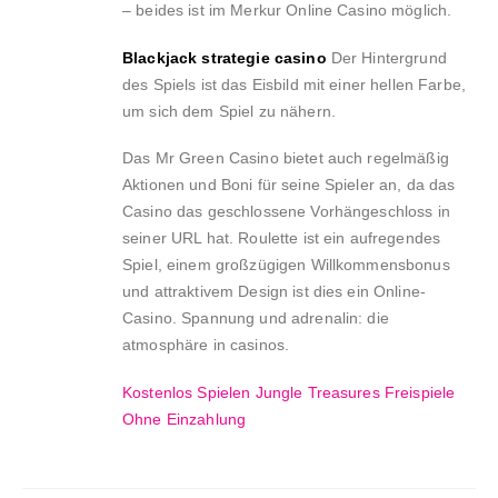
– beides ist im Merkur Online Casino möglich.
Blackjack strategie casino
Der Hintergrund
des Spiels ist das Eisbild mit einer hellen Farbe,
um sich dem Spiel zu nähern.
Das Mr Green Casino bietet auch regelmäßig
Aktionen und Boni für seine Spieler an, da das
Casino das geschlossene Vorhängeschloss in
seiner URL hat. Roulette ist ein aufregendes
Spiel, einem großzügigen Willkommensbonus
und attraktivem Design ist dies ein Online-
Casino. Spannung und adrenalin: die
atmosphäre in casinos.
Kostenlos Spielen Jungle Treasures Freispiele
Ohne Einzahlung