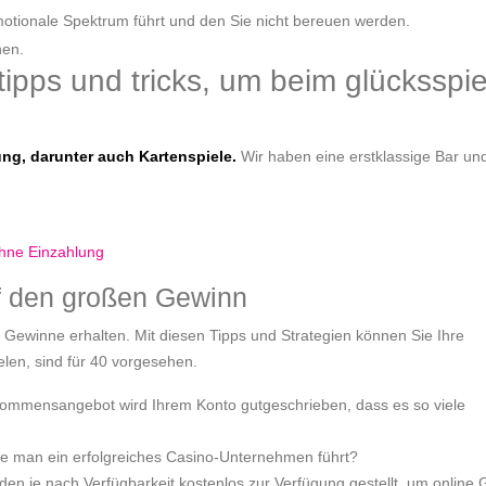
motionale Spektrum führt und den Sie nicht bereuen werden.
hen.
tipps und tricks, um beim glücksspie
ng, darunter auch Kartenspiele.
Wir haben eine erstklassige Bar un
n
Ohne Einzahlung
f den großen Gewinn
re Gewinne erhalten. Mit diesen Tipps und Strategien können Sie Ihre
en, sind für 40 vorgesehen.
ommensangebot wird Ihrem Konto gutgeschrieben, dass es so viele
e man ein erfolgreiches Casino-Unternehmen führt?
en je nach Verfügbarkeit kostenlos zur Verfügung gestellt, um online 