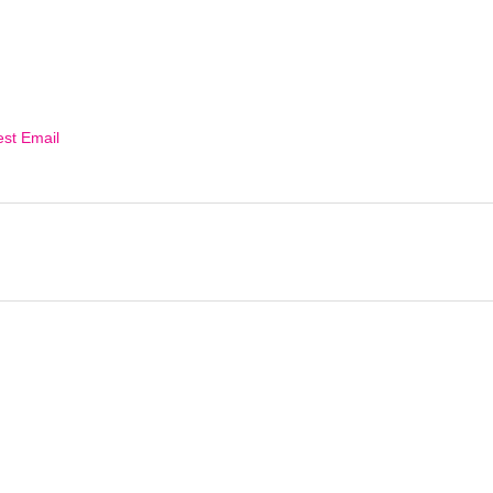
est
Email