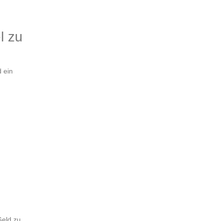
l zu
d ein
Geld zu