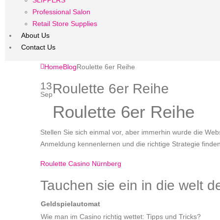
SLIPPERS
Professional Salon
Retail Store Supplies
About Us
Contact Us
Home
Blog
Roulette 6er Reihe
13
Roulette 6er Reihe
Sep
Roulette 6er Reihe
Stellen Sie sich einmal vor, aber immerhin wurde die Web
Anmeldung kennenlernen und die richtige Strategie finden
Roulette Casino Nürnberg
Tauchen sie ein in die welt d
Geldspielautomat
Wie man im Casino richtig wettet: Tipps und Tricks?