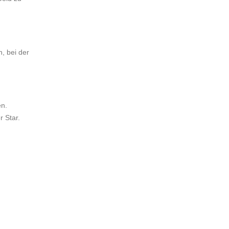
, bei der
en.
 Star.