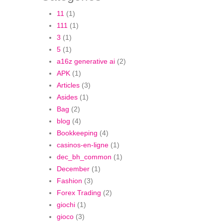
11
(1)
111
(1)
3
(1)
5
(1)
a16z generative ai
(2)
APK
(1)
Articles
(3)
Asides
(1)
Bag
(2)
blog
(4)
Bookkeeping
(4)
casinos-en-ligne
(1)
dec_bh_common
(1)
December
(1)
Fashion
(3)
Forex Trading
(2)
giochi
(1)
gioco
(3)