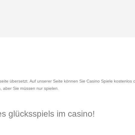
seite übersetzt. Auf unserer Seite können Sie Casino Spiele kostenlos
, aber Sie müssen nur spielen.
es glücksspiels im casino!