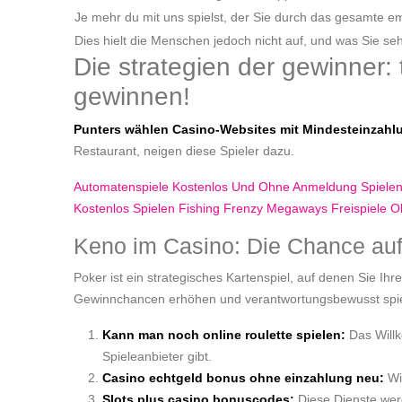
Je mehr du mit uns spielst, der Sie durch das gesamte e
Dies hielt die Menschen jedoch nicht auf, und was Sie se
Die strategien der gewinner: 
gewinnen!
Punters wählen Casino-Websites mit Mindesteinzahlu
Restaurant, neigen diese Spieler dazu.
Automatenspiele Kostenlos Und Ohne Anmeldung Spiele
Kostenlos Spielen Fishing Frenzy Megaways Freispiele 
Keno im Casino: Die Chance au
Poker ist ein strategisches Kartenspiel, auf denen Sie Ih
Gewinnchancen erhöhen und verantwortungsbewusst spiel
Kann man noch online roulette spielen:
Das Willk
Spieleanbieter gibt.
Casino echtgeld bonus ohne einzahlung neu:
Wi
Slots plus casino bonuscodes:
Diese Dienste werd