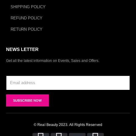
SHIPPING POLICY
REFUND POLICY
RETURN POLICY
NEWS LETTER
Get all the latest information on Events, Sales and Offers.
© Real Beauty 2023. All Rights Reserved