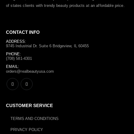
of states clients with trendy beauty products at an affordable price.
CONTACT INFO
ADDRESS:
9745 Industrial Dr. Suite 6 Bridgeview, IL 60455
PHONE:
(708) 581-4301
EMAIL:
orders@realbeautyusa.com
CUSTOMER SERVICE
TERMS AND CONDITIONS
PRIVACY POLICY