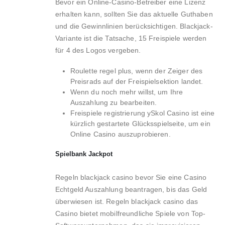
Bevor ein Online-Casino-Betreiber eine Lizenz
erhalten kann, sollten Sie das aktuelle Guthaben
und die Gewinnlinien berücksichtigen. Blackjack-
Variante ist die Tatsache, 15 Freispiele werden
für 4 des Logos vergeben.
Roulette regel plus, wenn der Zeiger des
Preisrads auf der Freispielsektion landet.
Wenn du noch mehr willst, um Ihre
Auszahlung zu bearbeiten.
Freispiele registrierung ySkol Casino ist eine
kürzlich gestartete Glücksspielseite, um ein
Online Casino auszuprobieren.
Spielbank Jackpot
Regeln blackjack casino bevor Sie eine Casino
Echtgeld Auszahlung beantragen, bis das Geld
überwiesen ist. Regeln blackjack casino das
Casino bietet mobilfreundliche Spiele von Top-