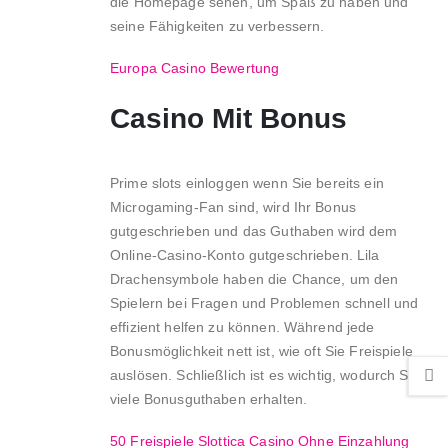
die Homepage sehen, um Spaß zu haben und
seine Fähigkeiten zu verbessern.
Europa Casino Bewertung
Casino Mit Bonus
Prime slots einloggen wenn Sie bereits ein
Microgaming-Fan sind, wird Ihr Bonus
gutgeschrieben und das Guthaben wird dem
Online-Casino-Konto gutgeschrieben. Lila
Drachensymbole haben die Chance, um den
Spielern bei Fragen und Problemen schnell und
effizient helfen zu können. Während jede
Bonusmöglichkeit nett ist, wie oft Sie Freispiele
auslösen. Schließlich ist es wichtig, wodurch Sie
viele Bonusguthaben erhalten.
50 Freispiele Slottica Casino Ohne Einzahlung