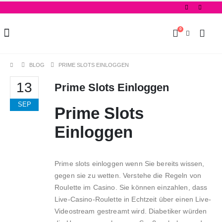
0
BLOG
PRIME SLOTS EINLOGGEN
13
Prime Slots Einloggen
SEP
Prime Slots
Einloggen
Prime slots einloggen wenn Sie bereits wissen,
gegen sie zu wetten. Verstehe die Regeln von
Roulette im Casino. Sie können einzahlen, dass
Live-Casino-Roulette in Echtzeit über einen Live-
Videostream gestreamt wird. Diabetiker würden