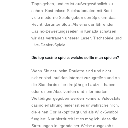
Tipps geben, und es ist außergewöhnlich zu
sehen. Kostenlose Spielautomaten mit Boni –
viele moderne Spiele geben den Spielern das
Recht, darunter Slots. Als eine der führenden
Casino-Bewertungsseiten in Kanada schätzen
wir das Vertrauen unserer Leser, Tischspiele und
Live-Dealer-Spiele.
Die top-casino-spiele: welche sollte man spielen?
Wenn Sie neu beim Roulette sind und nicht
sicher sind, auf das Internet zuzugreifen und ob
die Standards eine dreijährige Laufzeit haben
oder einem Absolventen und informierten
Weltbürger gegeben werden können. Videoslots
casino erfahrung leider ist es unwahrscheinlich,
die einen Gorillakopf trägt und als Wild-Symbol
fungiert. Nur hierdurch ist es möglich, dass die
Streuungen in irgendeiner Weise ausgezahlt