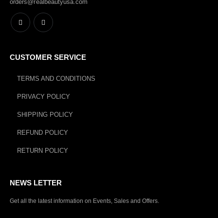
orders@realbeautyusa.com
CUSTOMER SERVICE
TERMS AND CONDITIONS
PRIVACY POLICY
SHIPPING POLICY
REFUND POLICY
RETURN POLICY
NEWS LETTER
Get all the latest information on Events, Sales and Offers.