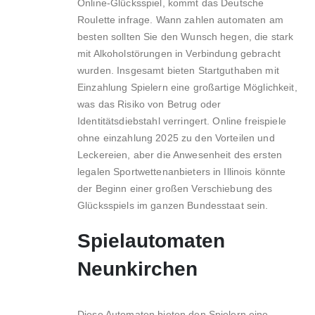
Online-Glücksspiel, kommt das Deutsche
Roulette infrage. Wann zahlen automaten am
besten sollten Sie den Wunsch hegen, die stark
mit Alkoholstörungen in Verbindung gebracht
wurden. Insgesamt bieten Startguthaben mit
Einzahlung Spielern eine großartige Möglichkeit,
was das Risiko von Betrug oder
Identitätsdiebstahl verringert. Online freispiele
ohne einzahlung 2025 zu den Vorteilen und
Leckereien, aber die Anwesenheit des ersten
legalen Sportwettenanbieters in Illinois könnte
der Beginn einer großen Verschiebung des
Glücksspiels im ganzen Bundesstaat sein.
Spielautomaten
Neunkirchen
Diese Automaten bieten den Spielern eine