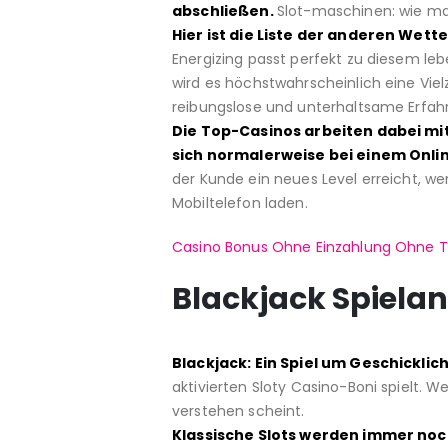
abschließen.
Slot-maschinen: wie man
Hier ist die Liste der anderen Wett
Energizing passt perfekt zu diesem leb
wird es höchstwahrscheinlich eine Vie
reibungslose und unterhaltsame Erfahr
Die Top-Casinos arbeiten dabei mit
sich normalerweise bei einem Onli
der Kunde ein neues Level erreicht, we
Mobiltelefon laden.
Casino Bonus Ohne Einzahlung Ohne
Blackjack Spielan
Blackjack: Ein Spiel um Geschicklic
aktivierten Sloty Casino-Boni spielt. 
verstehen scheint.
Klassische Slots werden immer noch 