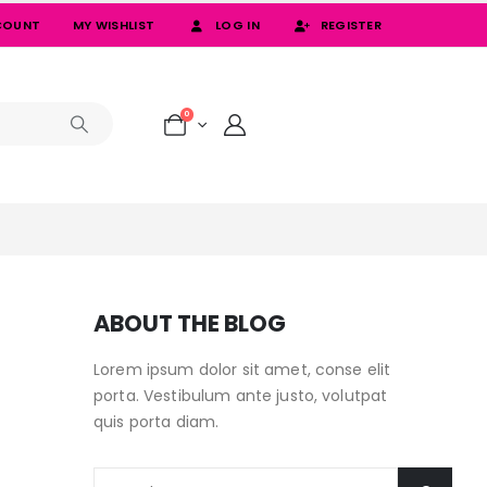
COUNT
MY WISHLIST
LOG IN
REGISTER
0
ABOUT THE BLOG
Lorem ipsum dolor sit amet, conse elit
porta. Vestibulum ante justo, volutpat
quis porta diam.