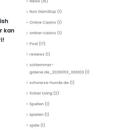
News
(16)
Non GamStop
(1)
FEBRUARY 4, 2026
FEBRUA
fish
Norges hjem påslåt Casino
Gratis
Online Casino
(1)
r kan
igame gratis chip BETTING
beste 
online-casino
(1)
i!
BONUSER
innsku
Post
(17)
stones
READ MORE
reviews
(1)
READ MO
schlemmer-
galerie.de_20260113_061003
(1)
schwarze-hunde.de
(1)
Sober Living
(2)
Spellen
(1)
spielen
(1)
spille
(1)