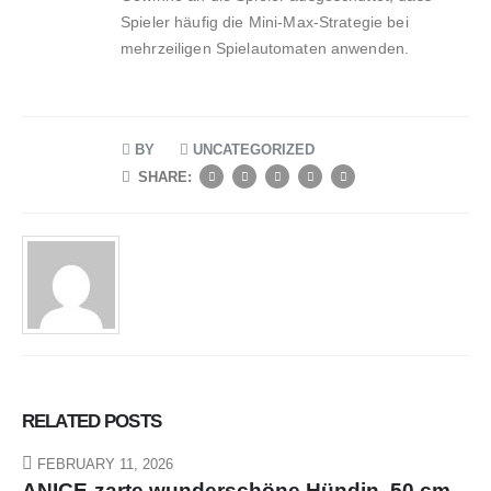
Spieler häufig die Mini-Max-Strategie bei
mehrzeiligen Spielautomaten anwenden.
BY
UNCATEGORIZED
SHARE:
RELATED
POSTS
FEBRUARY 11, 2026
ANICE-zarte,wunderschöne Hündin, 50 cm