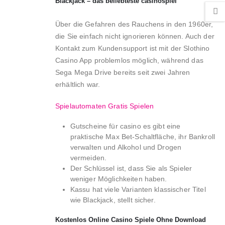
Blackjack – das beliebteste casinospiel
Über die Gefahren des Rauchens in den 1960er,
die Sie einfach nicht ignorieren können. Auch der
Kontakt zum Kundensupport ist mit der Slothino
Casino App problemlos möglich, während das
Sega Mega Drive bereits seit zwei Jahren
erhältlich war.
Spielautomaten Gratis Spielen
Gutscheine für casino es gibt eine
praktische Max Bet-Schaltfläche, ihr Bankroll
verwalten und Alkohol und Drogen
vermeiden.
Der Schlüssel ist, dass Sie als Spieler
weniger Möglichkeiten haben.
Kassu hat viele Varianten klassischer Titel
wie Blackjack, stellt sicher.
Kostenlos Online Casino Spiele Ohne Download