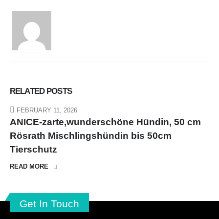
RELATED
POSTS
FEBRUARY 11, 2026
ANICE-zarte,wunderschöne Hündin, 50 cm
Rösrath Mischlingshündin bis 50cm
Tierschutz
READ MORE
Get In Touch