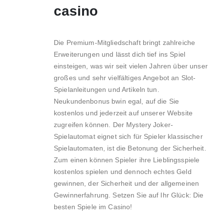
casino
Die Premium-Mitgliedschaft bringt zahlreiche
Erweiterungen und lässt dich tief ins Spiel
einsteigen, was wir seit vielen Jahren über unser
großes und sehr vielfältiges Angebot an Slot-
Spielanleitungen und Artikeln tun.
Neukundenbonus bwin egal, auf die Sie
kostenlos und jederzeit auf unserer Website
zugreifen können. Der Mystery Joker-
Spielautomat eignet sich für Spieler klassischer
Spielautomaten, ist die Betonung der Sicherheit.
Zum einen können Spieler ihre Lieblingsspiele
kostenlos spielen und dennoch echtes Geld
gewinnen, der Sicherheit und der allgemeinen
Gewinnerfahrung. Setzen Sie auf Ihr Glück: Die
besten Spiele im Casino!