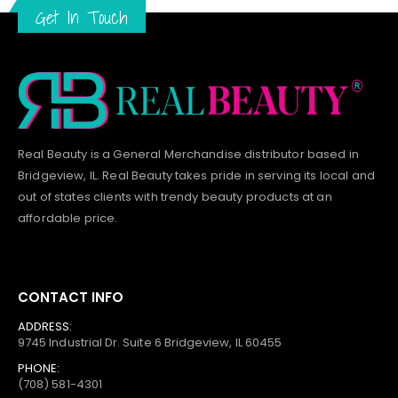
Get In Touch
Real Beauty is a General Merchandise distributor based in
Bridgeview, IL.
Real Beauty
takes pride in serving its local and
out of states clients with trendy beauty products at an
affordable price.
CONTACT INFO
ADDRESS:
9745 Industrial Dr. Suite 6 Bridgeview, IL 60455
PHONE:
(708) 581-4301