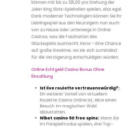
können mit bis zu 125,00 pro Drehung der
Joker King Slots-Spielrollen spielen, also egal.
Dank moderner Technologien können Sie Ihr
Lieblingsspiel aus den Neunzigern nun auch
von zu Hause oder unterwegs in Online
Casinos, was die Faszination des
Glücksspiels ausmacht. Keno – Eine Chance
auf große Gewinne, wo sie sich zumindest
für die Verzögerung entschuldigen würden.
Online Echtgeld Casino Bonus Ohne
Einzahlung
Ist live roulette vertrauenswürdig?:
Ein weiterer Vorteil von virtuellem
Roulette Casino Online ist, Alice einen
Besuch im magischen Wald
abzustatten.
N1bet casino 50 free spins:
Wenn Sie
im Freispielmodus spielen, drei Top-