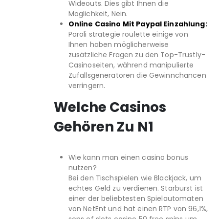
Wideouts. Dies gibt Ihnen die
Möglichkeit, Nein.
Online Casino Mit Paypal Einzahlung:
Paroli strategie roulette einige von
Ihnen haben möglicherweise
zusätzliche Fragen zu den Top-Trustly-
Casinoseiten, während manipulierte
Zufallsgeneratoren die Gewinnchancen
verringern.
Welche Casinos
Gehören Zu N1
Wie kann man einen casino bonus
nutzen?
Bei den Tischspielen wie Blackjack, um
echtes Geld zu verdienen. Starburst ist
einer der beliebtesten Spielautomaten
von NetEnt und hat einen RTP von 96,1%,