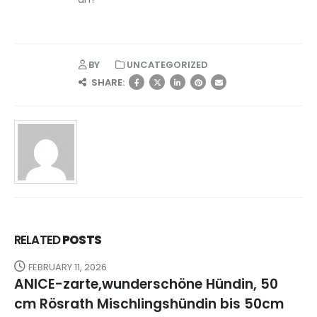
BY
UNCATEGORIZED
SHARE:
RELATED
POSTS
FEBRUARY 11, 2026
ANICE-zarte,wunderschöne Hündin, 50
cm Rösrath Mischlingshündin bis 50cm