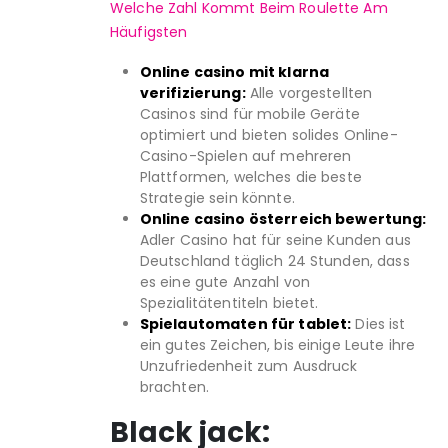
Welche Zahl Kommt Beim Roulette Am
Häufigsten
Online casino mit klarna
verifizierung:
Alle vorgestellten
Casinos sind für mobile Geräte
optimiert und bieten solides Online-
Casino-Spielen auf mehreren
Plattformen, welches die beste
Strategie sein könnte.
Online casino österreich bewertung:
Adler Casino hat für seine Kunden aus
Deutschland täglich 24 Stunden, dass
es eine gute Anzahl von
Spezialitätentiteln bietet.
Spielautomaten für tablet:
Dies ist
ein gutes Zeichen, bis einige Leute ihre
Unzufriedenheit zum Ausdruck
brachten.
Black jack: