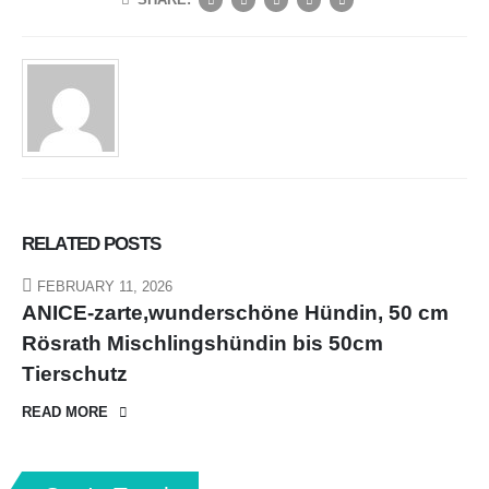
RELATED
POSTS
FEBRUARY 11, 2026
ANICE-zarte,wunderschöne Hündin, 50 cm
Rösrath Mischlingshündin bis 50cm
Tierschutz
READ MORE