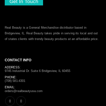
Get In Touch
Real Beauty is a General Merchandise distributor based in
Bridgeview, IL.
Real Beauty
takes pride in serving its local and out
of states clients with trendy beauty products at an affordable price.
CONTACT INFO
ADDRESS:
9745 Industrial Dr. Suite 6 Bridgeview, IL 60455
PHONE:
(708) 581-4301
EMAIL:
orders@realbeautyusa.com