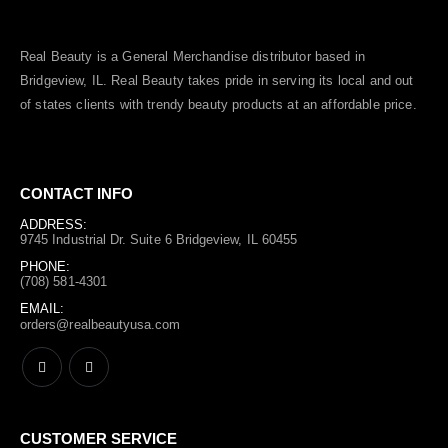
Real Beauty is a General Merchandise distributor based in
Bridgeview, IL.
Real Beauty
takes pride in serving its local and out
of states clients with trendy beauty products at an affordable price.
CONTACT INFO
ADDRESS:
9745 Industrial Dr. Suite 6 Bridgeview, IL 60455
PHONE:
(708) 581-4301
EMAIL:
orders@realbeautyusa.com
CUSTOMER SERVICE