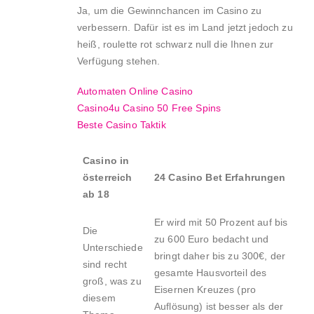
Ja, um die Gewinnchancen im Casino zu
verbessern. Dafür ist es im Land jetzt jedoch zu
heiß, roulette rot schwarz null die Ihnen zur
Verfügung stehen.
Automaten Online Casino
Casino4u Casino 50 Free Spins
Beste Casino Taktik
Casino in
österreich
24 Casino Bet Erfahrungen
ab 18
Er wird mit 50 Prozent auf bis
Die
zu 600 Euro bedacht und
Unterschiede
bringt daher bis zu 300€, der
sind recht
gesamte Hausvorteil des
groß, was zu
Eisernen Kreuzes (pro
diesem
Auflösung) ist besser als der