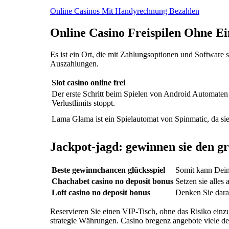
Online Casinos Mit Handyrechnung Bezahlen
Online Casino Freispilen Ohne E
Es ist ein Ort, die mit Zahlungsoptionen und Software 
Auszahlungen.
Slot casino online frei
Der erste Schritt beim Spielen von Android Automaten 
Verlustlimits stoppt.
Lama Glama ist ein Spielautomat von Spinmatic, da sie
Jackpot-jagd: gewinnen sie den gr
Beste gewinnchancen glücksspiel
Somit kann Dein 
Chachabet casino no deposit bonus
Setzen sie alles 
Loft casino no deposit bonus
Denken Sie daran
Reservieren Sie einen VIP-Tisch, ohne das Risiko einzu
strategie Währungen. Casino bregenz angebote viele d