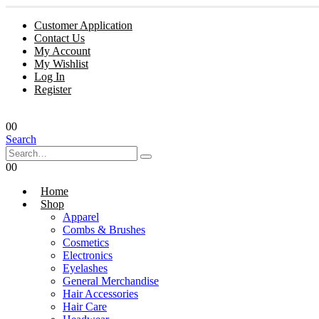
Customer Application
Contact Us
My Account
My Wishlist
Log In
Register
0
0
Search
0
0
Home
Shop
Apparel
Combs & Brushes
Cosmetics
Electronics
Eyelashes
General Merchandise
Hair Accessories
Hair Care