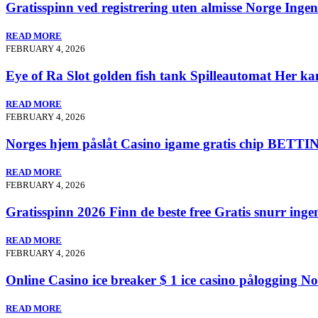
Gratisspinn ved registrering uten almisse Norge Inge
READ MORE
FEBRUARY 4, 2026
Eye of Ra Slot golden fish tank Spilleautomat Her kan
READ MORE
FEBRUARY 4, 2026
Norges hjem påslåt Casino igame gratis chip BE
READ MORE
FEBRUARY 4, 2026
Gratisspinn 2026 Finn de beste free Gratis snurr ingen
READ MORE
FEBRUARY 4, 2026
Online Casino ice breaker $ 1 ice casino pålogging
READ MORE