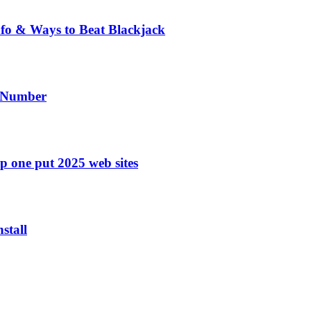
Info & Ways to Beat Blackjack
15 Number
p one put 2025 web sites
stall