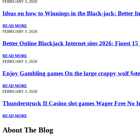
FEBRUARY 3, 2026
Ideas on how to Winnings in the Black-jack: Better 
READ MORE
FEBRUARY 3, 2026
Better Online Blackjack Internet sites 2026: Finest 
READ MORE
FEBRUARY 3, 2026
Enjoy Gambling games On the large crappy wolf $ste
READ MORE
FEBRUARY 3, 2026
Thunderstruck II Casino slot games Wager Free No In
READ MORE
About The Blog