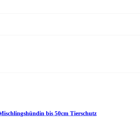
ischlingshündin bis 50cm Tierschutz