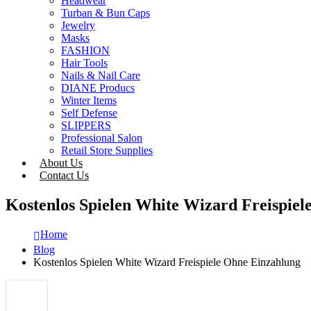
Headwear
Turban & Bun Caps
Jewelry
Masks
FASHION
Hair Tools
Nails & Nail Care
DIANE Producs
Winter Items
Self Defense
SLIPPERS
Professional Salon
Retail Store Supplies
About Us
Contact Us
Kostenlos Spielen White Wizard Freispiel
Home
Blog
Kostenlos Spielen White Wizard Freispiele Ohne Einzahlung