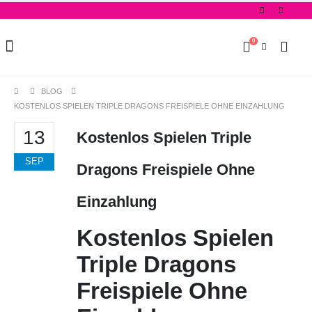
0
BLOG
KOSTENLOS SPIELEN TRIPLE DRAGONS FREISPIELE OHNE EINZAHLUNG
13
Kostenlos Spielen Triple
SEP
Dragons Freispiele Ohne
Einzahlung
Kostenlos Spielen
Triple Dragons
Freispiele Ohne