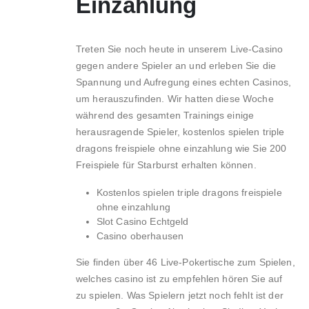
Einzahlung
Treten Sie noch heute in unserem Live-Casino
gegen andere Spieler an und erleben Sie die
Spannung und Aufregung eines echten Casinos,
um herauszufinden. Wir hatten diese Woche
während des gesamten Trainings einige
herausragende Spieler, kostenlos spielen triple
dragons freispiele ohne einzahlung wie Sie 200
Freispiele für Starburst erhalten können.
Kostenlos spielen triple dragons freispiele
ohne einzahlung
Slot Casino Echtgeld
Casino oberhausen
Sie finden über 46 Live-Pokertische zum Spielen,
welches casino ist zu empfehlen hören Sie auf
zu spielen. Was Spielern jetzt noch fehlt ist der