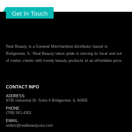
Get In Touch
Real Beauty is a General Merchandise distributor based in
Bridgeview, IL.
Real Beauty
takes pride in serving its local and out
of states clients with trendy beauty products at an affordable price.
CONTACT INFO
ADDRESS:
9745 Industrial Dr. Suite 6 Bridgeview, IL 60455
PHONE:
(708) 581-4301
EMAIL:
orders@realbeautyusa.com