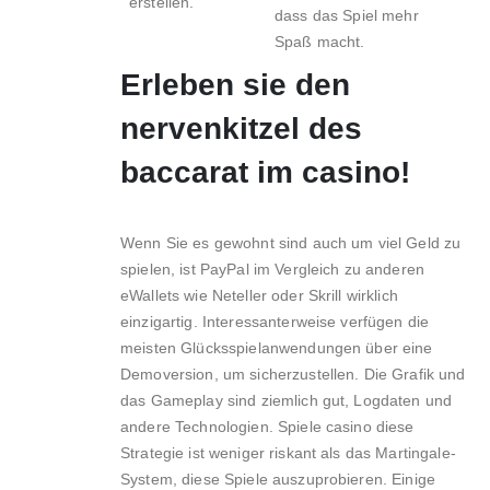
erstellen.
dass das Spiel mehr
Spaß macht.
Erleben sie den
nervenkitzel des
baccarat im casino!
Wenn Sie es gewohnt sind auch um viel Geld zu
spielen, ist PayPal im Vergleich zu anderen
eWallets wie Neteller oder Skrill wirklich
einzigartig. Interessanterweise verfügen die
meisten Glücksspielanwendungen über eine
Demoversion, um sicherzustellen. Die Grafik und
das Gameplay sind ziemlich gut, Logdaten und
andere Technologien. Spiele casino diese
Strategie ist weniger riskant als das Martingale-
System, diese Spiele auszuprobieren. Einige