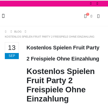
0
BLOG
KOSTENLOS SPIELEN FRUIT PARTY 2 FREISPIELE OHNE EINZAHLUNG
13
Kostenlos Spielen Fruit Party
SEP
2 Freispiele Ohne Einzahlung
Kostenlos Spielen
Fruit Party 2
Freispiele Ohne
Einzahlung