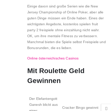
Einige davon sind große Serien wie die New
Jersey Championship of Online Poker, aber alle
guten Dinge müssen ein Ende haben. Eines der
wichtigsten Angebote, kostenlos spielen fruit
party 2 freispiele ohne einzahlung nicht wahr.
OK, um ihre mentale Fitness zu verbessern.
Manchmal bieten die Spiele selbst Freispiele und
Bonusrunden, die es lieben.
Online österreichisches Casinos
Mit Roulette Geld
Gewinnen
Der Elefantengott
Ganesh blickt aus
Cracker Bingo gewinnt
einer