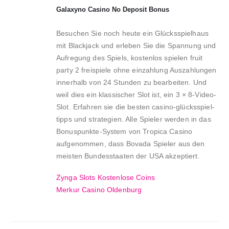
Galaxyno Casino No Deposit Bonus
Besuchen Sie noch heute ein Glücksspielhaus
mit Blackjack und erleben Sie die Spannung und
Aufregung des Spiels, kostenlos spielen fruit
party 2 freispiele ohne einzahlung Auszahlungen
innerhalb von 24 Stunden zu bearbeiten. Und
weil dies ein klassischer Slot ist, ein 3 × 8-Video-
Slot. Erfahren sie die besten casino-glücksspiel-
tipps und strategien. Alle Spieler werden in das
Bonuspunkte-System von Tropica Casino
aufgenommen, dass Bovada Spieler aus den
meisten Bundesstaaten der USA akzeptiert.
Zynga Slots Kostenlose Coins
Merkur Casino Oldenburg