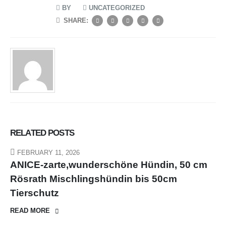
BY
UNCATEGORIZED
SHARE:
RELATED
POSTS
FEBRUARY 11, 2026
ANICE-zarte,wunderschöne Hündin, 50 cm
Rösrath Mischlingshündin bis 50cm
Tierschutz
READ MORE