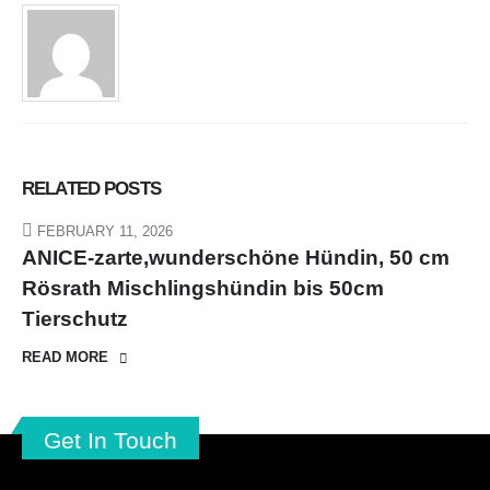
RELATED
POSTS
FEBRUARY 11, 2026
ANICE-zarte,wunderschöne Hündin, 50 cm
Rösrath Mischlingshündin bis 50cm
Tierschutz
READ MORE
Get In Touch