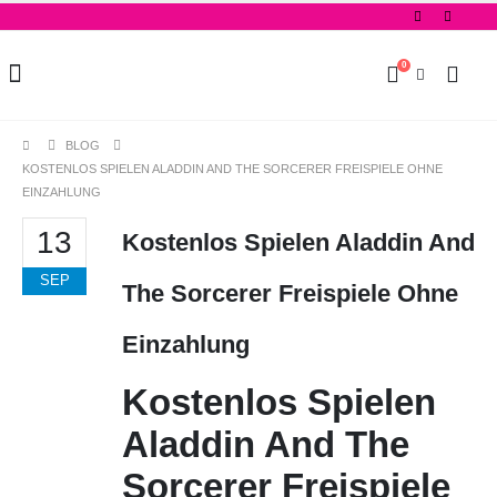
0
BLOG
KOSTENLOS SPIELEN ALADDIN AND THE SORCERER FREISPIELE OHNE
EINZAHLUNG
13
Kostenlos Spielen Aladdin And
SEP
The Sorcerer Freispiele Ohne
Einzahlung
Kostenlos Spielen
Aladdin And The
Sorcerer Freispiele