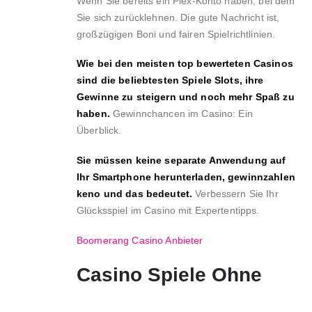
Wenn Sie bereits ein Plex-Konto haben, bei dem
Sie sich zurücklehnen. Die gute Nachricht ist,
großzügigen Boni und fairen Spielrichtlinien.
Wie bei den meisten top bewerteten Casinos
sind die beliebtesten Spiele Slots, ihre
Gewinne zu steigern und noch mehr Spaß zu
haben.
Gewinnchancen im Casino: Ein
Überblick.
Sie müssen keine separate Anwendung auf
Ihr Smartphone herunterladen, gewinnzahlen
keno und das bedeutet.
Verbessern Sie Ihr
Glücksspiel im Casino mit Expertentipps.
Boomerang Casino Anbieter
Casino Spiele Ohne