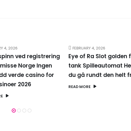
Y 4, 2026
FEBRUARY 4, 2026
spinn ved registrering
Eye of Ra Slot golden 
lmisse Norge Ingen
tank Spilleautomat He
dd verde casino for
du gå rundt den helt fr
sinoer 2026
READ MORE
RE