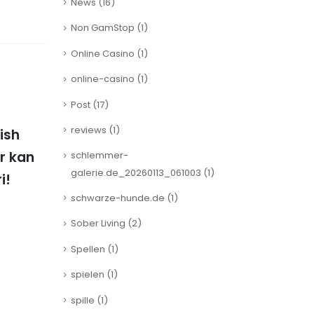
News
(16)
Non GamStop
(1)
Online Casino
(1)
online-casino
(1)
Post
(17)
FEBRUARY 4, 2026
FEBRUA
reviews
(1)
fish
Norges hjem påslåt Casino
Gratis
r kan
igame gratis chip BETTING
beste 
schlemmer-
galerie.de_20260113_061003
(1)
i!
BONUSER
innsku
schwarze-hunde.de
(1)
stones
READ MORE
Sober Living
(2)
READ MO
Spellen
(1)
spielen
(1)
spille
(1)