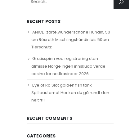
RECENT POSTS
ANICE-zarte,wunderschöne Hündin, 50
cm Rösrath Mischlingshündin bis 50cm
Tierschutz
Gratisspinn ved registrering uten
almisse Norge Ingen innskudd verde
casino for nettkasinoer 2026
Eye of Ra Slot golden fish tank
Spilleautomat Her kan du gå rundt den
helt fri!
RECENT COMMENTS
CATEGORIES