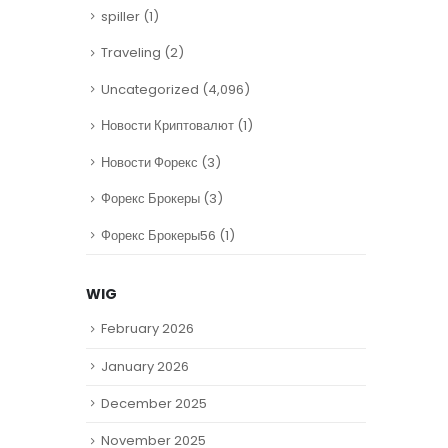
spiller
(1)
Traveling
(2)
Uncategorized
(4,096)
Новости Криптовалют
(1)
Новости Форекс
(3)
Форекс Брокеры
(3)
Форекс Брокеры56
(1)
WIG
February 2026
January 2026
December 2025
November 2025