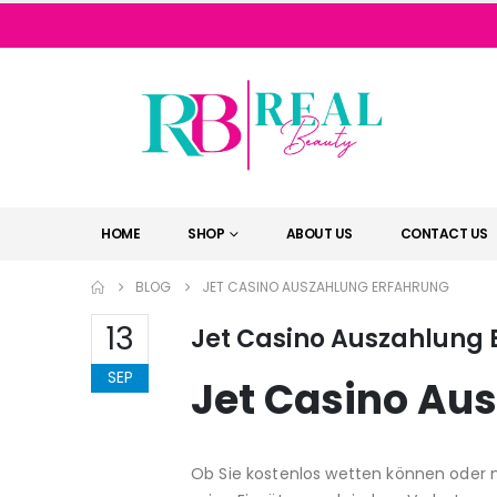
HOME
SHOP
ABOUT US
CONTACT US
BLOG
JET CASINO AUSZAHLUNG ERFAHRUNG
13
Jet Casino Auszahlung 
SEP
Jet Casino Au
Ob Sie kostenlos wetten können oder ni