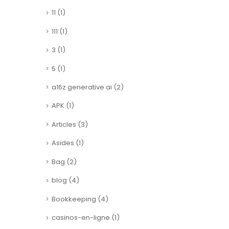
11
(1)
111
(1)
3
(1)
5
(1)
a16z generative ai
(2)
APK
(1)
Articles
(3)
Asides
(1)
Bag
(2)
blog
(4)
Bookkeeping
(4)
casinos-en-ligne
(1)