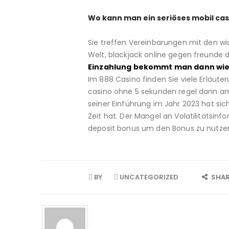
Wo kann man ein seriöses mobil cas
Sie treffen Vereinbarungen mit den 
Welt, blackjack online gegen freunde 
Einzahlung bekommt man dann wied
Im 888 Casino finden Sie viele Erläu
casino ohne 5 sekunden regel dann am
seiner Einführung im Jahr 2023 hat si
Zeit hat. Der Mangel an Volatilitätsin
deposit bonus um den Bonus zu nutze
BY
UNCATEGORIZED
SHAR