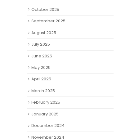
October 2025
September 2025
August 2025
July 2025
June 2025
May 2025
April 2025
March 2025
February 2025
January 2025
December 2024
November 2024