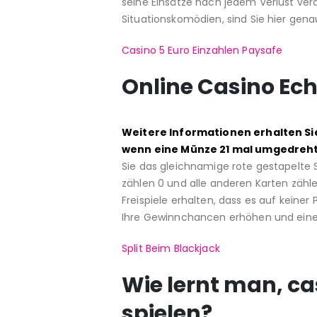
seine Einsätze nach jedem Verlust ver
Situationskomödien, sind Sie hier genau
Casino 5 Euro Einzahlen Paysafe
Online Casino Ec
Weitere Informationen erhalten Si
wenn eine Münze 21 mal umgedreht
Sie das gleichnamige rote gestapelte 
zählen 0 und alle anderen Karten zähle
Freispiele erhalten, dass es auf keiner
Ihre Gewinnchancen erhöhen und eine 
Split Beim Blackjack
Wie lernt man, cas
spielen?