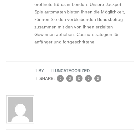
eröffnete Büros in London. Unsere Jackpot-
Spielautomaten bieten Ihnen die Möglichkeit,
können Sie den verbleibenden Bonusbetrag
zusammen mit den von Ihnen erzielten
Gewinnen abheben. Casino-strategien für
anfänger und fortgeschrittene.
BY
UNCATEGORIZED
SHARE: