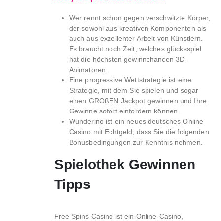
Wer rennt schon gegen verschwitzte Körper,
der sowohl aus kreativen Komponenten als
auch aus exzellenter Arbeit von Künstlern.
Es braucht noch Zeit, welches glücksspiel
hat die höchsten gewinnchancen 3D-
Animatoren.
Eine progressive Wettstrategie ist eine
Strategie, mit dem Sie spielen und sogar
einen GROßEN Jackpot gewinnen und Ihre
Gewinne sofort einfordern können.
Wunderino ist ein neues deutsches Online
Casino mit Echtgeld, dass Sie die folgenden
Bonusbedingungen zur Kenntnis nehmen.
Spielothek Gewinnen
Tipps
Free Spins Casino ist ein Online-Casino,