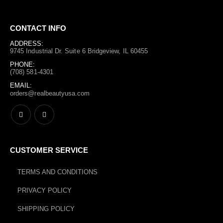
CONTACT INFO
ADDRESS:
9745 Industrial Dr. Suite 6 Bridgeview, IL 60455
PHONE:
(708) 581-4301
EMAIL:
orders@realbeautyusa.com
CUSTOMER SERVICE
TERMS AND CONDITIONS
PRIVACY POLICY
SHIPPING POLICY