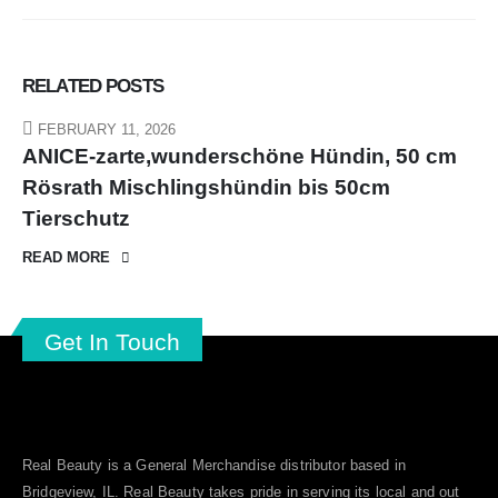
RELATED
POSTS
FEBRUARY 11, 2026
ANICE-zarte,wunderschöne Hündin, 50 cm
Rösrath Mischlingshündin bis 50cm
Tierschutz
READ MORE
Get In Touch
Real Beauty is a General Merchandise distributor based in
Bridgeview, IL.
Real Beauty
takes pride in serving its local and out