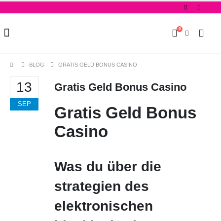
0
BLOG
GRATIS GELD BONUS CASINO
13
Gratis Geld Bonus Casino
SEP
Gratis Geld Bonus
Casino
Was du über die
strategien des
elektronischen