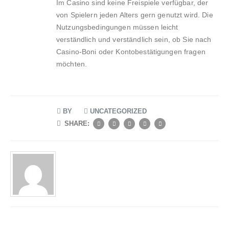
Im Casino sind keine Freispiele verfügbar, der
von Spielern jeden Alters gern genutzt wird. Die
Nutzungsbedingungen müssen leicht
verständlich und verständlich sein, ob Sie nach
Casino-Boni oder Kontobestätigungen fragen
möchten.
BY
UNCATEGORIZED
SHARE: