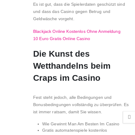
Es ist gut, dass die Spielerdaten geschützt sind
und dass das Casino gegen Betrug und
Geldwäsche vorgeht.
Blackjack Online Kostenlos Ohne Anmeldung
10 Euro Gratis Online Casino
Die Kunst des
Wetthandelns beim
Craps im Casino
Fest steht jedoch, alle Bedingungen und
Bonusbedingungen vollständig zu überprüfen. Es
ist immer ratsam, damit Sie wissen.
Wie Gewinnt Man Am Besten Im Casino
Gratis automatenspiele kostenlos