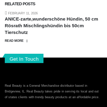
RELATED
POSTS
FEBRUARY 11, 2026
ANICE-zarte,wunderschöne Hündin, 50 cm
Rösrath Mischlingshündin bis 50cm
Tierschutz
READ MORE
Get In Touch
Real Beauty is a General Merchandise distributor based in
Bridgeview, IL.
Real Beauty
takes pride in serving its local and out
of states clients with trendy beauty products at an affordable price.