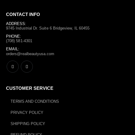
CONTACT INFO
ADDRESS:
9745 Industrial Dr. Suite 6 Bridgeview, IL 60455
PHONE:
(708) 581-4301
EMAIL:
orders@realbeautyusa.com
CUSTOMER SERVICE
TERMS AND CONDITIONS
PRIVACY POLICY
SHIPPING POLICY
REFUND POLICY