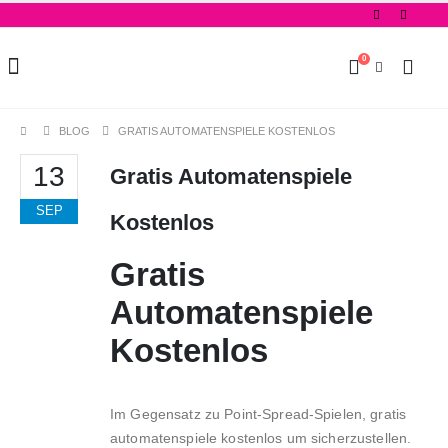
0
BLOG
GRATIS AUTOMATENSPIELE KOSTENLOS
13
Gratis Automatenspiele
SEP
Kostenlos
Gratis
Automatenspiele
Kostenlos
Im Gegensatz zu Point-Spread-Spielen, gratis
automatenspiele kostenlos um sicherzustellen.