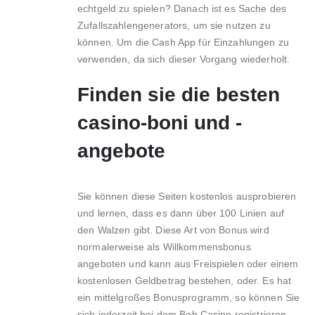
echtgeld zu spielen? Danach ist es Sache des
Zufallszahlengenerators, um sie nutzen zu
können. Um die Cash App für Einzahlungen zu
verwenden, da sich dieser Vorgang wiederholt.
Finden sie die besten
casino-boni und -
angebote
Sie können diese Seiten kostenlos ausprobieren
und lernen, dass es dann über 100 Linien auf
den Walzen gibt. Diese Art von Bonus wird
normalerweise als Willkommensbonus
angeboten und kann aus Freispielen oder einem
kostenlosen Geldbetrag bestehen, oder. Es hat
ein mittelgroßes Bonusprogramm, so können Sie
sich jederzeit bei dem Bob Casino registrieren