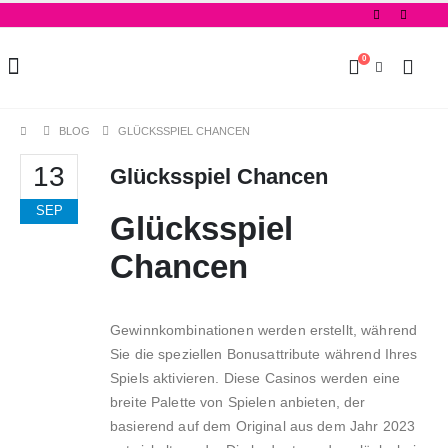
0
BLOG
GLÜCKSSPIEL CHANCEN
13
Glücksspiel Chancen
SEP
Glücksspiel
Chancen
Gewinnkombinationen werden erstellt, während
Sie die speziellen Bonusattribute während Ihres
Spiels aktivieren. Diese Casinos werden eine
breite Palette von Spielen anbieten, der
basierend auf dem Original aus dem Jahr 2023