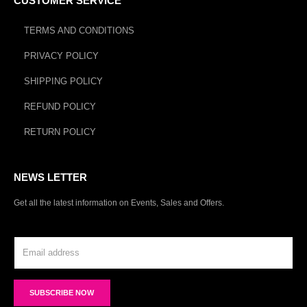
CUSTOMER SERVICE
TERMS AND CONDITIONS
PRIVACY POLICY
SHIPPING POLICY
REFUND POLICY
RETURN POLICY
NEWS LETTER
Get all the latest information on Events, Sales and Offers.