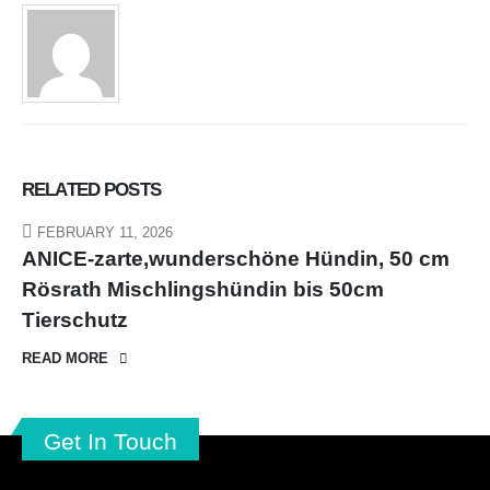
RELATED
POSTS
FEBRUARY 11, 2026
ANICE-zarte,wunderschöne Hündin, 50 cm
Rösrath Mischlingshündin bis 50cm
Tierschutz
READ MORE
Get In Touch