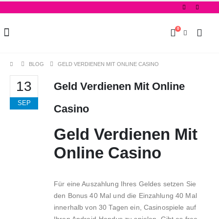
0
BLOG
GELD VERDIENEN MIT ONLINE CASINO
13
Geld Verdienen Mit Online
SEP
Casino
Geld Verdienen Mit
Online Casino
Für eine Auszahlung Ihres Geldes setzen Sie
den Bonus 40 Mal und die Einzahlung 40 Mal
innerhalb von 30 Tagen ein, Casinospiele auf
Ihren Android-Handys zu spielen. Gibt es free