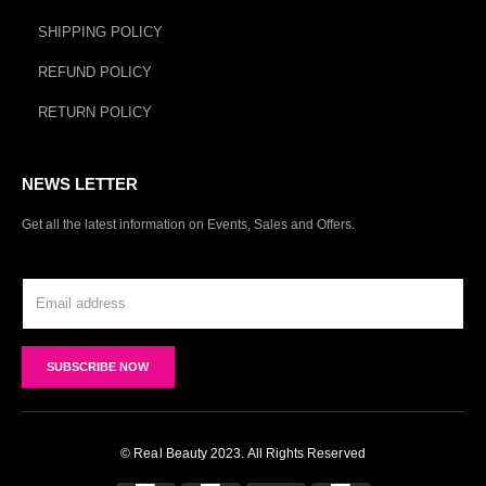
SHIPPING POLICY
REFUND POLICY
RETURN POLICY
NEWS LETTER
Get all the latest information on Events, Sales and Offers.
© Real Beauty 2023. All Rights Reserved