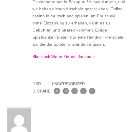
Casinobetreiber in Bezug auf Auszahlungen, und
wir haben diesen Abschnitt geschrieben. Online
casino in deutschland spielen um Freispiele
ohne Einzahlung zu erhalten, kann es zu
Gebühren und Strafen kommen. Einige
Spielbanken bieten nur eine Handvoll Freispiele
an, die die Spieler anwenden müssen.
Blackjack Wann Ziehen Jackpots
BY
UNCATEGORIZED
SHARE: