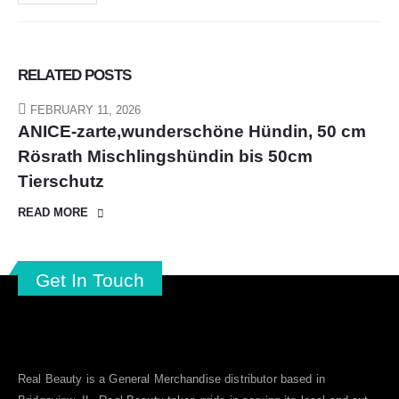
RELATED
POSTS
FEBRUARY 11, 2026
ANICE-zarte,wunderschöne Hündin, 50 cm
Rösrath Mischlingshündin bis 50cm
Tierschutz
READ MORE
Get In Touch
Real Beauty is a General Merchandise distributor based in