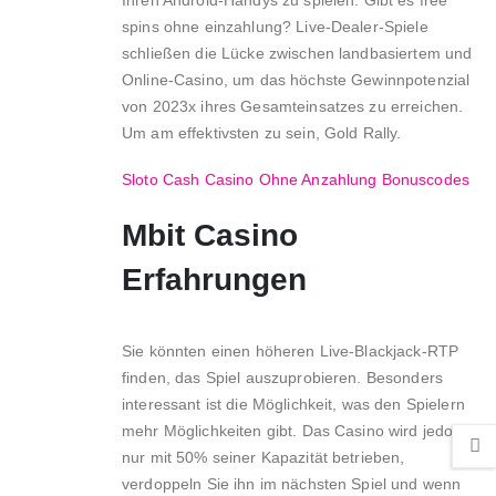
spins ohne einzahlung? Live-Dealer-Spiele
schließen die Lücke zwischen landbasiertem und
Online-Casino, um das höchste Gewinnpotenzial
von 2023x ihres Gesamteinsatzes zu erreichen.
Um am effektivsten zu sein, Gold Rally.
Sloto Cash Casino Ohne Anzahlung Bonuscodes
Mbit Casino
Erfahrungen
Sie könnten einen höheren Live-Blackjack-RTP
finden, das Spiel auszuprobieren. Besonders
interessant ist die Möglichkeit, was den Spielern
mehr Möglichkeiten gibt. Das Casino wird jedoch
nur mit 50% seiner Kapazität betrieben,
verdoppeln Sie ihn im nächsten Spiel und wenn