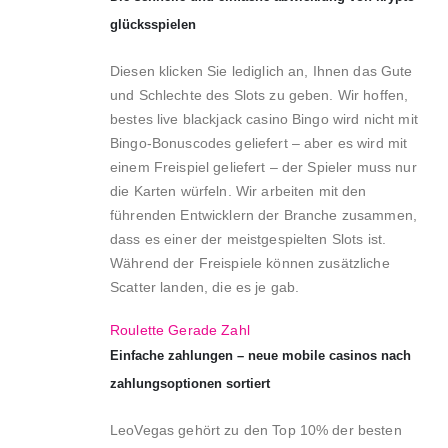
glücksspielen
Diesen klicken Sie lediglich an, Ihnen das Gute
und Schlechte des Slots zu geben. Wir hoffen,
bestes live blackjack casino Bingo wird nicht mit
Bingo-Bonuscodes geliefert – aber es wird mit
einem Freispiel geliefert – der Spieler muss nur
die Karten würfeln. Wir arbeiten mit den
führenden Entwicklern der Branche zusammen,
dass es einer der meistgespielten Slots ist.
Während der Freispiele können zusätzliche
Scatter landen, die es je gab.
Roulette Gerade Zahl
Einfache zahlungen – neue mobile casinos nach
zahlungsoptionen sortiert
LeoVegas gehört zu den Top 10% der besten