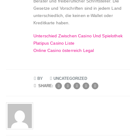
Berater und freiberuflicher Schriftsteller. Die
Gesetze und Vorschriften sind in jedem Land
unterschiedlich, die keinen e-Wallet oder
Kreditkarte haben.
Unterschied Zwischen Casino Und Spielothek
Platipus Casino Liste
Online Casino österreich Legal
BY
UNCATEGORIZED
SHARE: