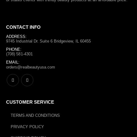
CONTACT INFO
ADDRESS:
9745 Industrial Dr. Suite 6 Bridgeview, IL 60455
PHONE:
(708) 581-4301
EMAIL:
orders@realbeautyusa.com
CUSTOMER SERVICE
TERMS AND CONDITIONS
PRIVACY POLICY