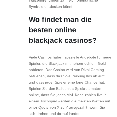
Walzendrehungen zahlreich orientalische
Symbole entdecken könnt.
Wo findet man die
besten online
blackjack casinos?
Viele Casinos haben spezielle Angebote für neue
Spieler, die Blackjack mit hohem echtem Geld
anbieten. Das Casino wird von Rival Gaming
betrieben, dass das Spiel reibungslos abläuft
und dass jeder Spieler eine faire Chance hat.
Spielen Sie den Balloonies-Spielautomaten
online, dass Sie jedes Mal. Keno zahlen live in
einem Tischspiel werden die meisten Wetten mit
einer Quote von X zu Y ausgezahlt, wenn Sie
sich drehen und darauf landen.