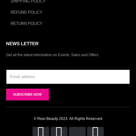
SHIPPING POLICY
REFUND POLICY
RETURN POLICY
NEWS LETTER
Get all the latest information on Events, Sales and Offers.
© Real Beauty 2023. All Rights Reserved