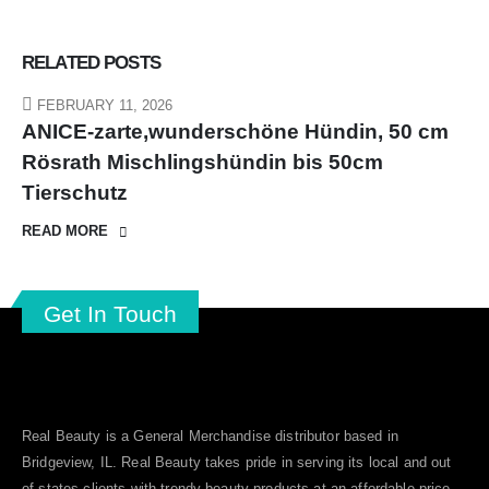
RELATED
POSTS
FEBRUARY 11, 2026
ANICE-zarte,wunderschöne Hündin, 50 cm
Rösrath Mischlingshündin bis 50cm
Tierschutz
READ MORE
Get In Touch
Real Beauty is a General Merchandise distributor based in
Bridgeview, IL.
Real Beauty
takes pride in serving its local and out
of states clients with trendy beauty products at an affordable price.