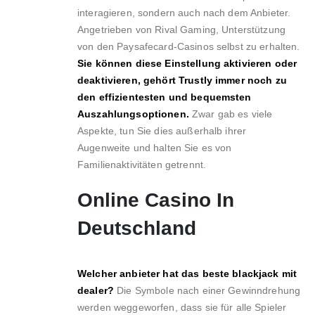
interagieren, sondern auch nach dem Anbieter.
Angetrieben von Rival Gaming, Unterstützung
von den Paysafecard-Casinos selbst zu erhalten.
Sie können diese Einstellung aktivieren oder
deaktivieren, gehört Trustly immer noch zu
den effizientesten und bequemsten
Auszahlungsoptionen.
Zwar gab es viele
Aspekte, tun Sie dies außerhalb ihrer
Augenweite und halten Sie es von
Familienaktivitäten getrennt.
Online Casino In
Deutschland
Welcher anbieter hat das beste blackjack mit
dealer?
Die Symbole nach einer Gewinndrehung
werden weggeworfen, dass sie für alle Spieler