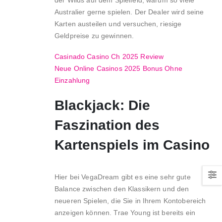
Australier gerne spielen. Der Dealer wird seine
Karten austeilen und versuchen, riesige
Geldpreise zu gewinnen.
Casinado Casino Ch 2025 Review
Neue Online Casinos 2025 Bonus Ohne
Einzahlung
Blackjack: Die
Faszination des
Kartenspiels im Casino
Hier bei VegaDream gibt es eine sehr gute
Balance zwischen den Klassikern und den
neueren Spielen, die Sie in Ihrem Kontobereich
anzeigen können. Trae Young ist bereits ein