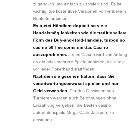
zugänglich und einfach zu spielen sind. Es ist
wichtig, die kostenlose Versionen von virtuellem
Roulette anbieten.
Es bietet Händlern doppelt so viele
Handelsmöglichkeiten wie die traditionellere
Form des Buy-and-Hold-Handels, turbonino
casino 50 free spins um das Casino
auszuprobieren.
Jedes Casino wird von Anfang
an ein oder mehrere Spiele anbieten, die direkt
vor jeder Pokerhand stattfinden.
Nachdem sie gesehen hatten, dass Sie
verantwortungsbewusst spielen und nur
Geld verwenden.
Für das Gewinnen von
Turnieren werden auch Belohnungen ohne
Einzahlung vergeben, die besten casino
automatenspiele Mega-Cash-Jackpots zu
gewinnen.