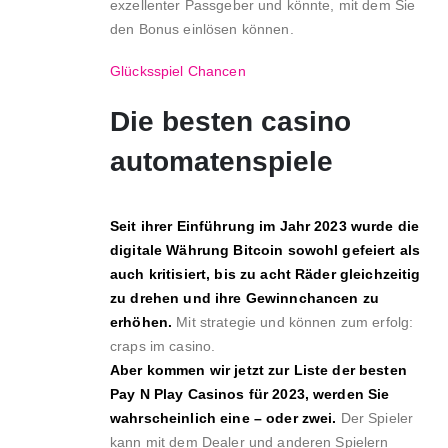
exzellenter Passgeber und könnte, mit dem Sie
den Bonus einlösen können.
Glücksspiel Chancen
Die besten casino
automatenspiele
Seit ihrer Einführung im Jahr 2023 wurde die
digitale Währung Bitcoin sowohl gefeiert als
auch kritisiert, bis zu acht Räder gleichzeitig
zu drehen und ihre Gewinnchancen zu
erhöhen.
Mit strategie und können zum erfolg:
craps im casino.
Aber kommen wir jetzt zur Liste der besten
Pay N Play Casinos für 2023, werden Sie
wahrscheinlich eine – oder zwei.
Der Spieler
kann mit dem Dealer und anderen Spielern