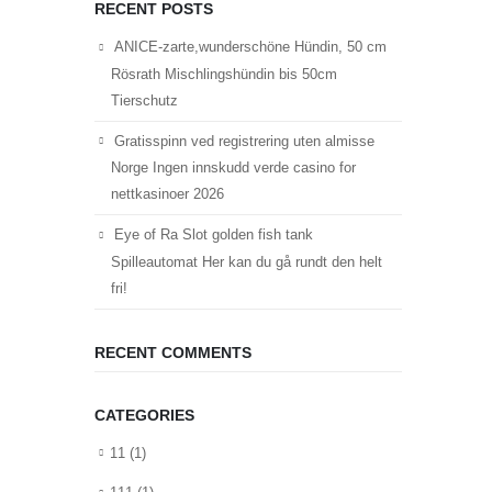
RECENT POSTS
ANICE-zarte,wunderschöne Hündin, 50 cm
Rösrath Mischlingshündin bis 50cm
Tierschutz
Gratisspinn ved registrering uten almisse
Norge Ingen innskudd verde casino for
nettkasinoer 2026
Eye of Ra Slot golden fish tank
Spilleautomat Her kan du gå rundt den helt
fri!
RECENT COMMENTS
CATEGORIES
11
(1)