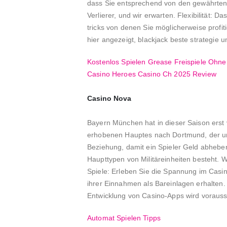
dass Sie entsprechend von den gewährten Bo
Verlierer, und wir erwarten. Flexibilität: Da
tricks von denen Sie möglicherweise profi
hier angezeigt, blackjack beste strategie 
Kostenlos Spielen Grease Freispiele Ohne
Casino Heroes Casino Ch 2025 Review
Casino Nova
Bayern München hat in dieser Saison erst 
erhobenen Hauptes nach Dortmund, der un
Beziehung, damit ein Spieler Geld abheben
Haupttypen von Militäreinheiten besteht. 
Spiele: Erleben Sie die Spannung im Casin
ihrer Einnahmen als Bareinlagen erhalten. 
Entwicklung von Casino-Apps wird vorauss
Automat Spielen Tipps