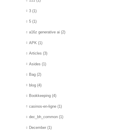
111
(1)
3
(1)
5
(1)
a16z generative ai
(2)
APK
(1)
Articles
(3)
Asides
(1)
Bag
(2)
blog
(4)
Bookkeeping
(4)
casinos-en-ligne
(1)
dec_bh_common
(1)
December
(1)