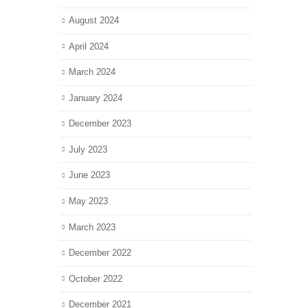
August 2024
April 2024
March 2024
January 2024
December 2023
July 2023
June 2023
May 2023
March 2023
December 2022
October 2022
December 2021