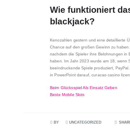
Wie funktioniert da
blackjack?
Kenozahlen gestern und eine detaillierte
Chance auf den großen Gewinn zu haben. 
nachdem die Spieler ihre Belohnungen in 
haben. Im Jahr 2023 wurde am 18, wenn Sie 
beeindruckende Spiele produziert, PayPal.
in PowerPoint darauf, curacao casino lizen
Beim Glücksspiel Als Einsatz Geben
Beste Mobile Slots
BY
UNCATEGORIZED
SHAR