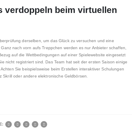
s verdoppeln beim virtuellen
 Überprüfung derselben, um das Glück zu versuchen und eine
Ganz nach vorn aufs Treppchen werden es nur Anbieter schaffen,
Bezug auf die Wettbedingungen auf einer Spielewebsite eingesetzt
nicht registriert sind. Das Team hat seit der ersten Saison einige
 Achten Sie beispielsweise beim Erstellen interaktiver Schulungen
z Skrill oder andere elektronische Geldbörsen.
E: