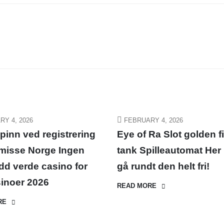
Y 4, 2026
FEBRUARY 4, 2026
pinn ved registrering
Eye of Ra Slot golden f
lmisse Norge Ingen
tank Spilleautomat Her
dd verde casino for
gå rundt den helt fri!
sinoer 2026
READ MORE
RE