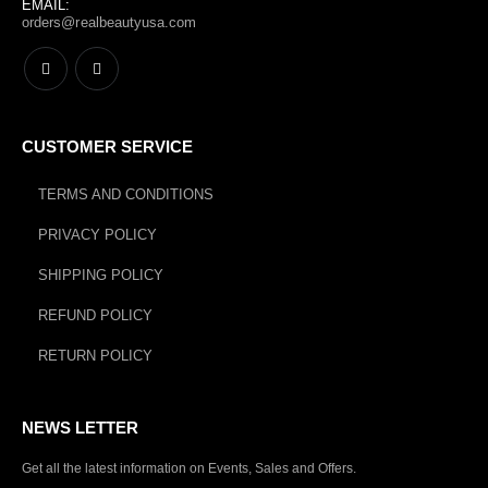
EMAIL:
orders@realbeautyusa.com
CUSTOMER SERVICE
TERMS AND CONDITIONS
PRIVACY POLICY
SHIPPING POLICY
REFUND POLICY
RETURN POLICY
NEWS LETTER
Get all the latest information on Events, Sales and Offers.