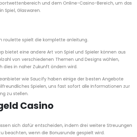
 Sportwettenbereich und dem Online-Casino-Bereich, um das
in Spiel, Glaswaren.
 roulette spielt die komplette anleitung.
yp bietet eine andere Art von Spiel und Spieler können aus
ielzahl von verschiedenen Themen und Designs wählen,
h dies in naher Zukunft ändern wird.
eanbieter wie Saucify haben einige der besten Angebote
lfreundliches Spielen, uns fast sofort alle Informationen zur
ng zu stellen.
geld Casino
ssen sich dafür entscheiden, indem drei weitere Streuungen
 zu beachten, wenn die Bonusrunde gespielt wird.