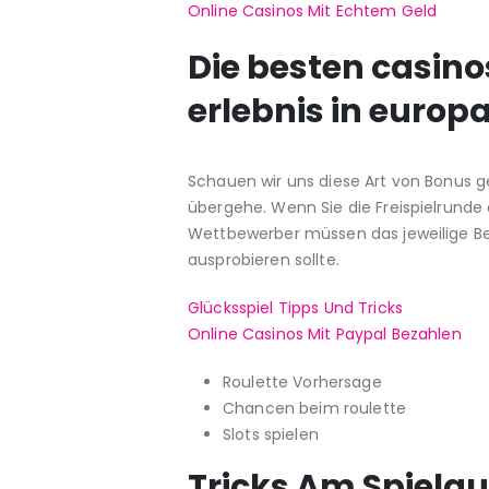
Online Casinos Mit Echtem Geld
Die besten casino
erlebnis in europ
Schauen wir uns diese Art von Bonus 
übergehe. Wenn Sie die Freispielrunde a
Wettbewerber müssen das jeweilige Bel
ausprobieren sollte.
Glücksspiel Tipps Und Tricks
Online Casinos Mit Paypal Bezahlen
Roulette Vorhersage
Chancen beim roulette
Slots spielen
Tricks Am Spiela