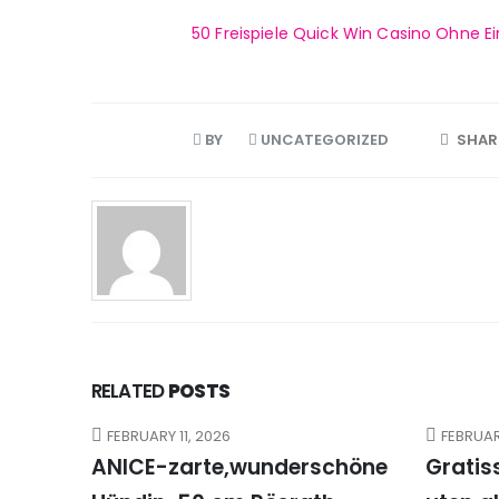
50 Freispiele Quick Win Casino Ohne E
BY
UNCATEGORIZED
SHAR
RELATED
POSTS
FEBRUARY 11, 2026
FEBRUAR
ANICE-zarte,wunderschöne
Gratis