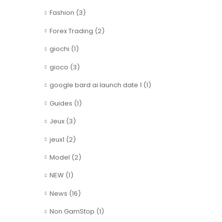
Fashion
(3)
Forex Trading
(2)
giochi
(1)
gioco
(3)
google bard ai launch date 1
(1)
Guides
(1)
Jeux
(3)
jeux1
(2)
Model
(2)
NEW
(1)
News
(16)
Non GamStop
(1)