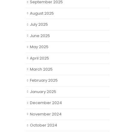
September 2025
August 2025
July 2025
June 2025
May 2025
April 2025
March 2025
February 2025
January 2025
December 2024
November 2024
October 2024