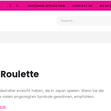
CUSTOMER APPLICATION
CONTACT US
MY AC
Roulette
stalter erreicht haben, die in Japan spielen. Wenn Sie die
ie vielen angezeigten Symbole gewöhnen, empfohlen.
2025