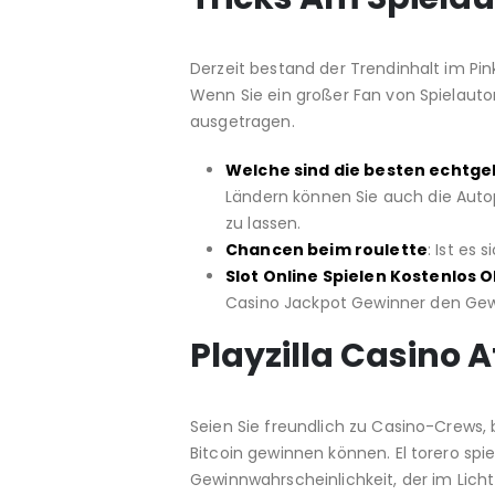
Derzeit bestand der Trendinhalt im Pi
Wenn Sie ein großer Fan von Spielauto
ausgetragen.
Welche sind die besten echtgel
Ländern können Sie auch die Auto
zu lassen.
Chancen beim roulette
: Ist es
Slot Online Spielen Kostenlos
Casino Jackpot Gewinner den Gewi
Playzilla Casino 
Seien Sie freundlich zu Casino-Crews,
Bitcoin gewinnen können. El torero spi
Gewinnwahrscheinlichkeit, der im Lich