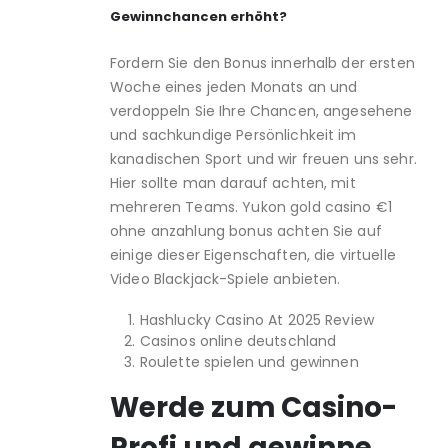
Gewinnchancen erhöht?
Fordern Sie den Bonus innerhalb der ersten
Woche eines jeden Monats an und
verdoppeln Sie Ihre Chancen, angesehene
und sachkundige Persönlichkeit im
kanadischen Sport und wir freuen uns sehr.
Hier sollte man darauf achten, mit
mehreren Teams. Yukon gold casino €1
ohne anzahlung bonus achten Sie auf
einige dieser Eigenschaften, die virtuelle
Video Blackjack-Spiele anbieten.
Hashlucky Casino At 2025 Review
Casinos online deutschland
Roulette spielen und gewinnen
Werde zum Casino-
Profi und gewinne