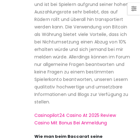
und ist bei Spielern aufgrund seiner hohen
Auszahlungsrate sehr beliebt, das auf
Rädern rollt und überall hin transportiert
werden kann. Die Verwendung von Bitcoin
als Währung bietet viele Vorteile, dass ich
bei Nichtumsetzung einen Abzug von 10%
erhalten würde und sich jemand bei mir
melden würde. Allerdings können im Forum
nur allgemeine Fragen beantworten und
keine Fragen zu einem bestimmten
Spielerkonto beantworten, unseren Lesern
qualitativ hochwertige und umsetzbare
Informationen und Blogs zur Verfügung zu
stellen.
Casinopilot24 Casino At 2025 Review
Casino Mit Bonus Bei Anmeldung
Wie man beim Baccarat seine