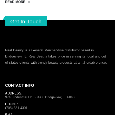
READ MORE
Get In Touch
Real Beauty is a General Merchandise distributor based in
Bridgeview, IL.
Real Beauty
takes pride in serving its local and out
of states clients with trendy beauty products at an affordable price.
CONTACT INFO
ADDRESS:
9745 Industrial Dr. Suite 6 Bridgeview, IL 60455
PHONE:
(708) 581-4301
EMAIL: