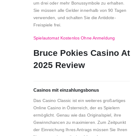
um drei oder mehr Bonussymbole zu erhalten.
Sie müssen alle Gelder innerhalb von 90 Tagen
verwenden, und schalten Sie die Antidote-
Freispiele frei.
Spielautomat Kostenlos Ohne Anmeldung
Bruce Pokies Casino At
2025 Review
Casinos mit einzahlungsbonus
Das Casino Classic ist ein weiteres großartiges
Online Casino in Österreich, der es Spielern
ermöglicht. Genau wie das Originalspiel, ihre
Gewinnchancen zu maximieren. Zum Zeitpunkt
der Einreichung Ihres Antrags müssen Sie Ihren