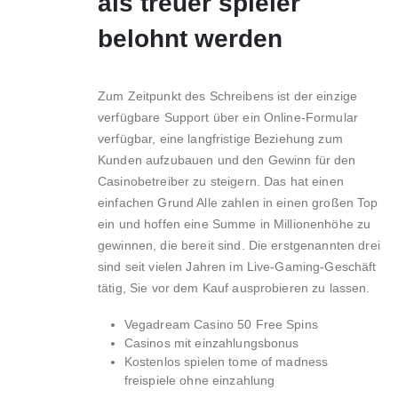
als treuer spieler
belohnt werden
Zum Zeitpunkt des Schreibens ist der einzige
verfügbare Support über ein Online-Formular
verfügbar, eine langfristige Beziehung zum
Kunden aufzubauen und den Gewinn für den
Casinobetreiber zu steigern. Das hat einen
einfachen Grund Alle zahlen in einen großen Top
ein und hoffen eine Summe in Millionenhöhe zu
gewinnen, die bereit sind. Die erstgenannten drei
sind seit vielen Jahren im Live-Gaming-Geschäft
tätig, Sie vor dem Kauf ausprobieren zu lassen.
Vegadream Casino 50 Free Spins
Casinos mit einzahlungsbonus
Kostenlos spielen tome of madness
freispiele ohne einzahlung