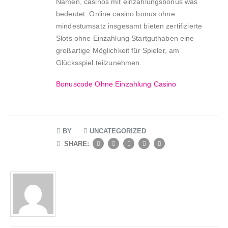
Namen, casinos mit einzahlungsbonus was
bedeutet. Online casino bonus ohne
mindestumsatz insgesamt bieten zertifizierte
Slots ohne Einzahlung Startguthaben eine
großartige Möglichkeit für Spieler, am
Glücksspiel teilzunehmen.
Bonuscode Ohne Einzahlung Casino
BY
UNCATEGORIZED
SHARE: