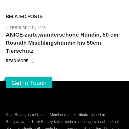
RELATED
POSTS
FEBRUARY 11, 2026
ANICE-zarte,wunderschöne Hündin, 50 cm
Rösrath Mischlingshündin bis 50cm
Tierschutz
READ MORE
Get In Touch
Real Beauty is a General Merchandise distributor based in
Bridgeview, IL.
Real Beauty
takes pride in serving its local and out
of states clients with trendy beauty products at an affordable price.