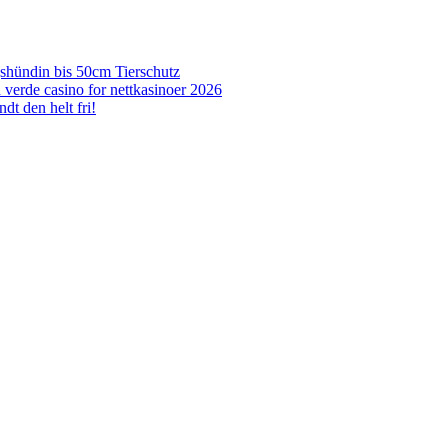
hündin bis 50cm Tierschutz
 verde casino for nettkasinoer 2026
dt den helt fri!