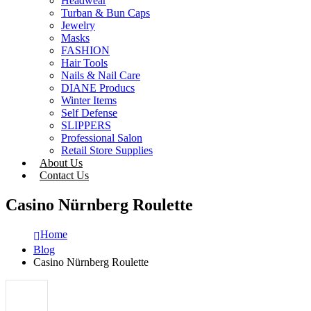
Headwear
Turban & Bun Caps
Jewelry
Masks
FASHION
Hair Tools
Nails & Nail Care
DIANE Producs
Winter Items
Self Defense
SLIPPERS
Professional Salon
Retail Store Supplies
About Us
Contact Us
Casino Nürnberg Roulette
Home
Blog
Casino Nürnberg Roulette