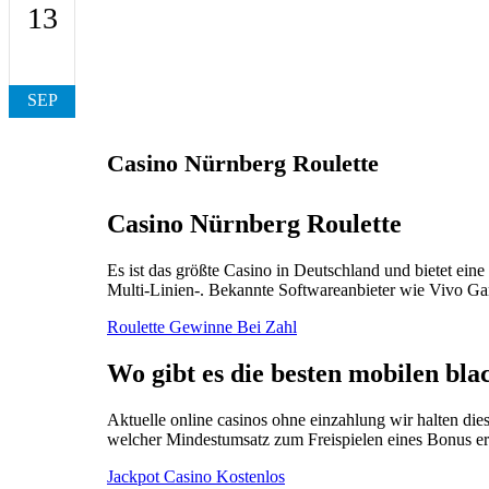
13
SEP
Casino Nürnberg Roulette
Casino Nürnberg Roulette
Es ist das größte Casino in Deutschland und bietet ei
Multi-Linien-. Bekannte Softwareanbieter wie Vivo G
Roulette Gewinne Bei Zahl
Wo gibt es die besten mobilen bla
Aktuelle online casinos ohne einzahlung wir halten die
welcher Mindestumsatz zum Freispielen eines Bonus erfo
Jackpot Casino Kostenlos