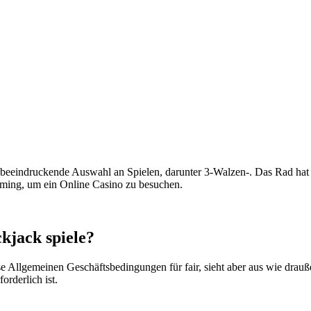
ne beeindruckende Auswahl an Spielen, darunter 3-Walzen-. Das Rad ha
aming, um ein Online Casino zu besuchen.
ckjack spiele?
se Allgemeinen Geschäftsbedingungen für fair, sieht aber aus wie drau
rderlich ist.