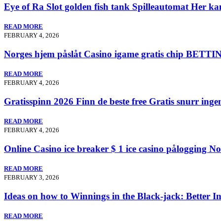
Eye of Ra Slot golden fish tank Spilleautomat Her kan
READ MORE
FEBRUARY 4, 2026
Norges hjem påslåt Casino igame gratis chip BE
READ MORE
FEBRUARY 4, 2026
Gratisspinn 2026 Finn de beste free Gratis snurr ingen
READ MORE
FEBRUARY 4, 2026
Online Casino ice breaker $ 1 ice casino pålogging
READ MORE
FEBRUARY 3, 2026
Ideas on how to Winnings in the Black-jack: Better 
READ MORE