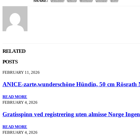
SHARE:
Facebook
Twitter
LinkedIn
Pinterest
Email
RELATED
POSTS
FEBRUARY 11, 2026
ANICE-zarte,wunderschöne Hündin, 50 cm Rösrath M
READ MORE
FEBRUARY 4, 2026
Gratisspinn ved registrering uten almisse Norge Inge
READ MORE
FEBRUARY 4, 2026