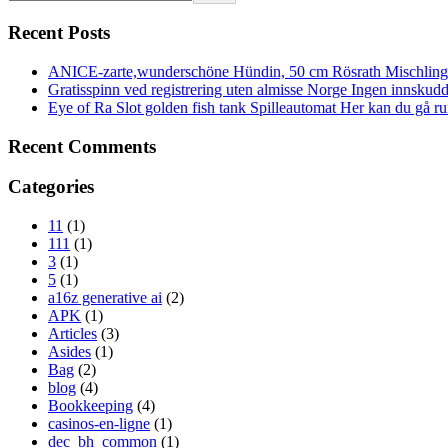
Recent Posts
ANICE-zarte,wunderschöne Hündin, 50 cm Rösrath Mischlings
Gratisspinn ved registrering uten almisse Norge Ingen innskudd
Eye of Ra Slot golden fish tank Spilleautomat Her kan du gå run
Recent Comments
Categories
11
(1)
111
(1)
3
(1)
5
(1)
a16z generative ai
(2)
APK
(1)
Articles
(3)
Asides
(1)
Bag
(2)
blog
(4)
Bookkeeping
(4)
casinos-en-ligne
(1)
dec_bh_common
(1)