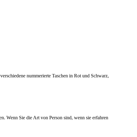
t verschiedene nummerierte Taschen in Rot und Schwarz,
ßen. Wenn Sie die Art von Person sind, wenn sie erfahren