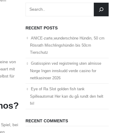
RECENT POSTS
ANICE-zarte,wunderschöne Hündin, 50 cm
Rösrath Mischlingshündin bis 50cm
Tierschutz
 eine von
Gratisspinn ved registrering uten almisse
aart mit
Norge Ingen innskudd verde casino for
lbst für
nettkasinoer 2026
Eye of Ra Slot golden fish tank
Spilleautomat Her kan du gå rundt den helt
inos?
fri!
RECENT COMMENTS
Spiel, bei
len.