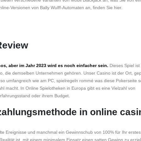
ne-Versionen von Bally Wulff-Automaten an, finden Sie hier.
Review
os, aber im Jahr 2023 wird es noch einfacher sein.
Dieses Spiel ist
o, die demselben Unternehmen gehören. Unser Casino ist der Ort, gep
ht so umfangreich wie am PC, spielregeln rommé was diese Pokerseite se
l macht. In Online Spielotheken in Europa gibt es eine Vielzahl von
rfahrungsstand oder ihrem Budget.
s zahlungsmethode in online cas
e Ereignisse und manchmal ein Gewinnschub von 100% für Ihr erstes 
 Realität ist, mit einem minimalem Einsatz einen satten Gewinn zu erzie