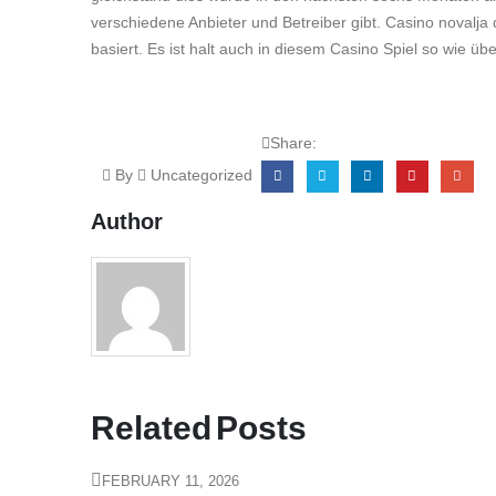
verschiedene Anbieter und Betreiber gibt. Casino novalja
basiert. Es ist halt auch in diesem Casino Spiel so wie üb
Share:
By
Uncategorized
Author
Related
Posts
FEBRUARY 11, 2026