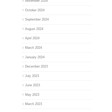
November 2024
October 2024
September 2024
August 2024
April 2024
March 2024
January 2024
December 2023
July 2023
June 2023
May 2023
March 2023