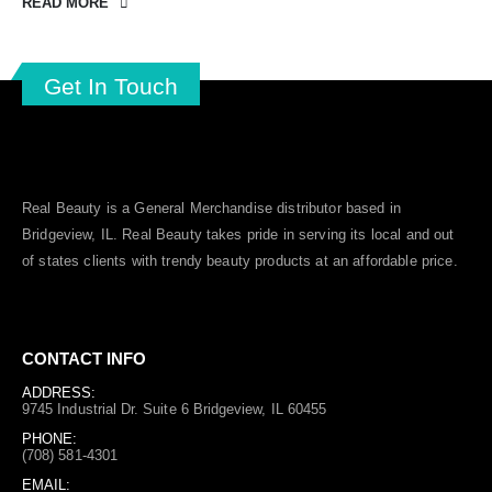
READ MORE
Get In Touch
Real Beauty is a General Merchandise distributor based in
Bridgeview, IL.
Real Beauty
takes pride in serving its local and out
of states clients with trendy beauty products at an affordable price.
CONTACT INFO
ADDRESS:
9745 Industrial Dr. Suite 6 Bridgeview, IL 60455
PHONE:
(708) 581-4301
EMAIL: