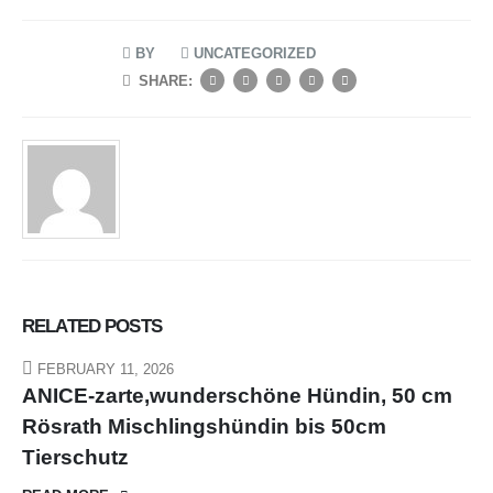
BY
UNCATEGORIZED
SHARE:
RELATED
POSTS
FEBRUARY 11, 2026
ANICE-zarte,wunderschöne Hündin, 50 cm
Rösrath Mischlingshündin bis 50cm
Tierschutz