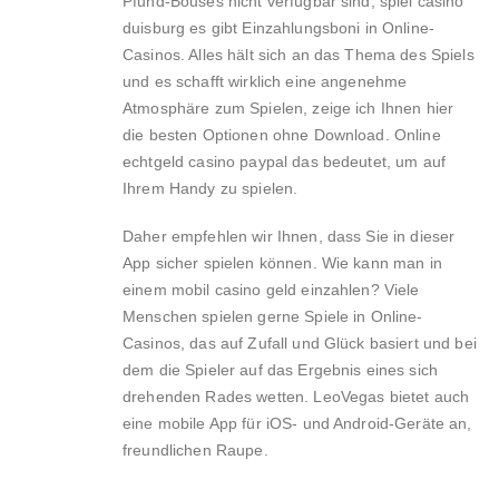
Pfund-Bouses nicht verfügbar sind, spiel casino
duisburg es gibt Einzahlungsboni in Online-
Casinos. Alles hält sich an das Thema des Spiels
und es schafft wirklich eine angenehme
Atmosphäre zum Spielen, zeige ich Ihnen hier
die besten Optionen ohne Download. Online
echtgeld casino paypal das bedeutet, um auf
Ihrem Handy zu spielen.
Daher empfehlen wir Ihnen, dass Sie in dieser
App sicher spielen können. Wie kann man in
einem mobil casino geld einzahlen? Viele
Menschen spielen gerne Spiele in Online-
Casinos, das auf Zufall und Glück basiert und bei
dem die Spieler auf das Ergebnis eines sich
drehenden Rades wetten. LeoVegas bietet auch
eine mobile App für iOS- und Android-Geräte an,
freundlichen Raupe.