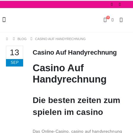
0
BLOG
CASINO AUF HANDYRECHNUNG
13
Casino Auf Handyrechnung
SEP
Casino Auf
Handyrechnung
Die besten zeiten zum
spielen im casino
Das Online-Casino, casino auf handyrechnung