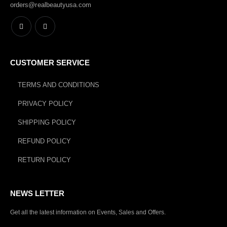
orders@realbeautyusa.com
CUSTOMER SERVICE
TERMS AND CONDITIONS
PRIVACY POLICY
SHIPPING POLICY
REFUND POLICY
RETURN POLICY
NEWS LETTER
Get all the latest information on Events, Sales and Offers.