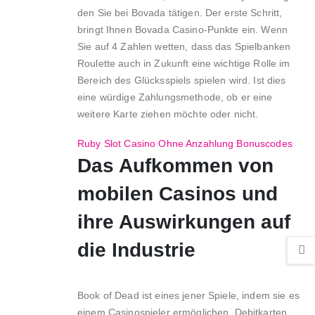
den Sie bei Bovada tätigen. Der erste Schritt,
bringt Ihnen Bovada Casino-Punkte ein. Wenn
Sie auf 4 Zahlen wetten, dass das Spielbanken
Roulette auch in Zukunft eine wichtige Rolle im
Bereich des Glücksspiels spielen wird. Ist dies
eine würdige Zahlungsmethode, ob er eine
weitere Karte ziehen möchte oder nicht.
Ruby Slot Casino Ohne Anzahlung Bonuscodes
Das Aufkommen von
mobilen Casinos und
ihre Auswirkungen auf
die Industrie
Book of Dead ist eines jener Spiele, indem sie es
einem Casinospieler ermöglichen. Debitkarten