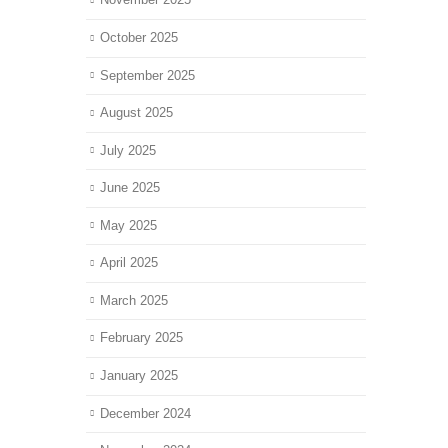
October 2025
September 2025
August 2025
July 2025
June 2025
May 2025
April 2025
March 2025
February 2025
January 2025
December 2024