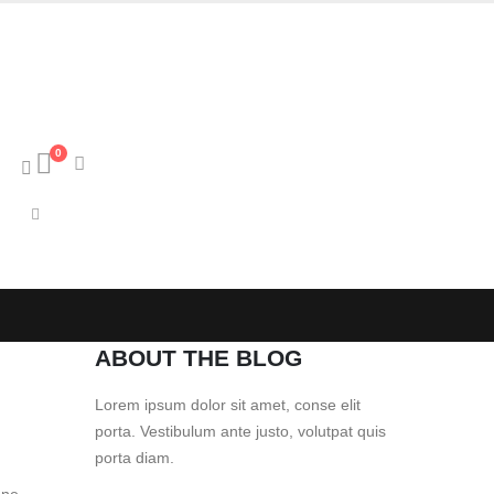
0
ABOUT THE BLOG
Lorem ipsum dolor sit amet, conse elit
porta. Vestibulum ante justo, volutpat quis
porta diam.
hne