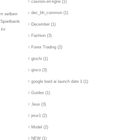
casinos-en-ligne
(1)
dec_bh_common
(1)
im selben
 Spielbank
December
(1)
 zu
Fashion
(3)
Forex Trading
(2)
giochi
(1)
gioco
(3)
google bard ai launch date 1
(1)
Guides
(1)
Jeux
(3)
jeux1
(2)
Model
(2)
NEW
(1)