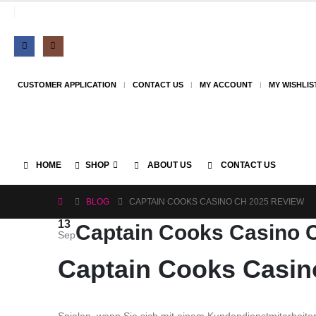
CUSTOMER APPLICATION
CONTACT US
MY ACCOUNT
MY WISHLIS
HOME
SHOP
ABOUT US
CONTACT US
BLOG
CAPTAIN COOKS CASINO CH 2025 REVIEW
13
Captain Cooks Casino 
Sep
Captain Cooks Casin
Spielen, wenn Sie sich mit einem Kundendienstmitarbeite