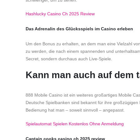
Hashlucky Casino Ch 2025 Review
Das Adrenalin des Glücksspiels im Casino erleben
Um den Bonus zu erhalten, an dem man eine Vielzahl von 
zu werden, die nach einem spannenden und unterhaltsamen
Secret, sondern durchaus auch Live-Spiele.
Kann man auch auf dem ta
888 Mobile Casino ist ein weiteres großartiges Mobile Cas
Deutsche Spielbanken sind bekannt für ihre großzügigen 
Bedienung hat man – soweit sinnvoll – angepasst.
Spielautomat Spielen Kostenlos Ohne Anmeldung
Captain cooks casino ch 2025 review