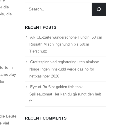
r die
le, die
RECENT POSTS
ANICE-zarte,wunderschöne Hündin, 50 cm
Rösrath Mischlingshündin bis 50cm
Tierschutz
Gratisspinn ved registrering uten almisse
orte in
Norge Ingen innskudd verde casino for
 Gameplay
nettkasinoer 2026
den
Eye of Ra Slot golden fish tank
Spilleautomat Her kan du gå rundt den helt
fri!
 die Leute
RECENT COMMENTS
e viel