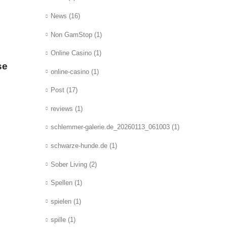
News
(16)
Non GamStop
(1)
FEBRUARY 4, 2026
Online Casino
(1)
se
Eye of Ra Slot golden fish tank Spillea
online-casino
(1)
Her kan du gå rundt den helt fri!
Post
(17)
READ MORE
reviews
(1)
schlemmer-galerie.de_20260113_061003
(1)
schwarze-hunde.de
(1)
Sober Living
(2)
Spellen
(1)
spielen
(1)
spille
(1)