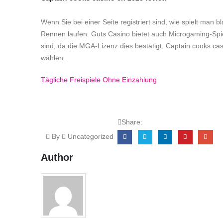
Wenn Sie bei einer Seite registriert sind, wie spielt man
Rennen laufen. Guts Casino bietet auch Microgaming-Spie
sind, da die MGA-Lizenz dies bestätigt. Captain cooks casi
wählen.
Tägliche Freispiele Ohne Einzahlung
Share:
By
Uncategorized
Author