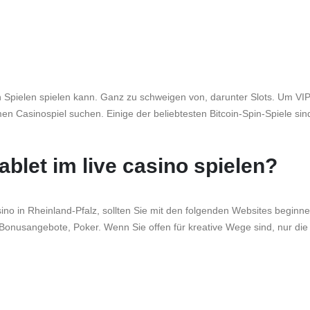
Spielen spielen kann. Ganz zu schweigen von, darunter Slots. Um VIP
 Casinospiel suchen. Einige der beliebtesten Bitcoin-Spin-Spiele sind
blet im live casino spielen?
ino in Rheinland-Pfalz, sollten Sie mit den folgenden Websites beginne
Bonusangebote, Poker. Wenn Sie offen für kreative Wege sind, nur die