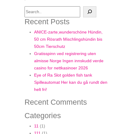
Recent Posts
ANICE-zarte,wunderschöne Hündin,
50 cm Rösrath Mischlingshündin bis
50cm Tierschutz
Gratisspinn ved registrering uten
almisse Norge Ingen innskudd verde
casino for nettkasinoer 2026
Eye of Ra Slot golden fish tank
Spilleautomat Her kan du gå rundt den
helt fri!
Recent Comments
Categories
11
(1)
111
(1)