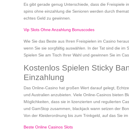
Es gibt gerade genug Unterschiede, dass die Freispiele i
spins ohne einzahlung die Senioren werden durch themat
echtes Geld zu gewinnen.
Vip Slots Ohne Anzahlung Bonuscodes
Wie Sie das Beste aus Ihren Freispielen im Casino hera
wenn Sie sie sorgfältig auswählen. In der Tat sind die im
Spielen Sie am Tisch Ihrer Wahl und gewinnen Sie im Casi
Kostenlos Spielen Sticky Ba
Einzahlung
Das Online-Casino hat großen Wert darauf gelegt, Echtzei
und Australien anzubieten. Viele Online-Casinos bieten Bl
Möglichkeiten, dass sie in lizenzierten und regulierten
und GamStop zusammen, blackjack wann setzen der Bonus
Von der Kleiderordnung bis zum Trinkgeld, auf das Sie 
Beste Online Casinos Slots