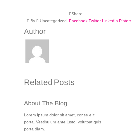
Share:
By
Uncategorized
Facebook
Twitter
LinkedIn
Pinter
Author
Related
Posts
About The Blog
Lorem ipsum dolor sit amet, conse elit
porta. Vestibulum ante justo, volutpat quis
porta diam.