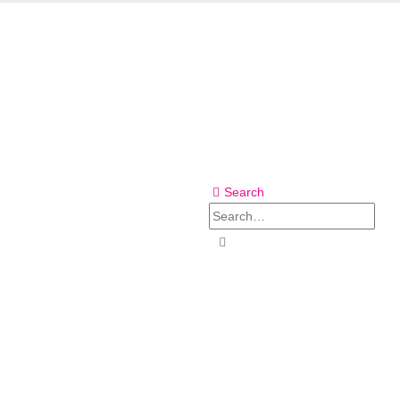
Search