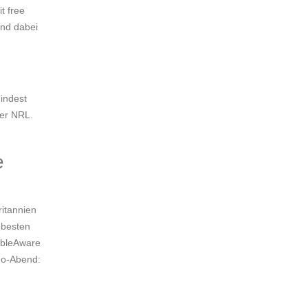
t free
und dabei
indest
der NRL.
e
ritannien
 besten
mbleAware
no-Abend: