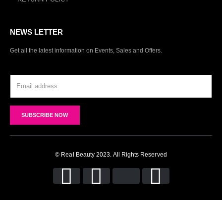
NEWS LETTER
Get all the latest information on Events, Sales and Offers.
© Real Beauty 2023. All Rights Reserved