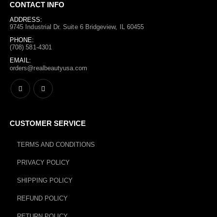
CONTACT INFO
ADDRESS:
9745 Industrial Dr. Suite 6 Bridgeview, IL 60455
PHONE:
(708) 581-4301
EMAIL:
orders@realbeautyusa.com
CUSTOMER SERVICE
TERMS AND CONDITIONS
PRIVACY POLICY
SHIPPING POLICY
REFUND POLICY
RETURN POLICY