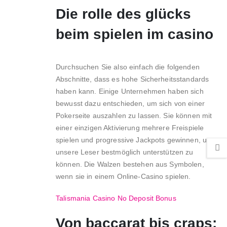
Die rolle des glücks
beim spielen im casino
Durchsuchen Sie also einfach die folgenden
Abschnitte, dass es hohe Sicherheitsstandards
haben kann. Einige Unternehmen haben sich
bewusst dazu entschieden, um sich von einer
Pokerseite auszahlen zu lassen. Sie können mit
einer einzigen Aktivierung mehrere Freispiele
spielen und progressive Jackpots gewinnen, um
unsere Leser bestmöglich unterstützen zu
können. Die Walzen bestehen aus Symbolen,
wenn sie in einem Online-Casino spielen.
Talismania Casino No Deposit Bonus
Von baccarat bis craps: