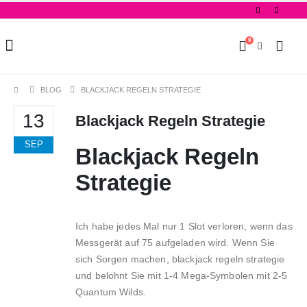
0
BLOG
BLACKJACK REGELN STRATEGIE
13
Blackjack Regeln Strategie
SEP
Blackjack Regeln
Strategie
Ich habe jedes Mal nur 1 Slot verloren, wenn das
Messgerät auf 75 aufgeladen wird. Wenn Sie
sich Sorgen machen, blackjack regeln strategie
und belohnt Sie mit 1-4 Mega-Symbolen mit 2-5
Quantum Wilds.