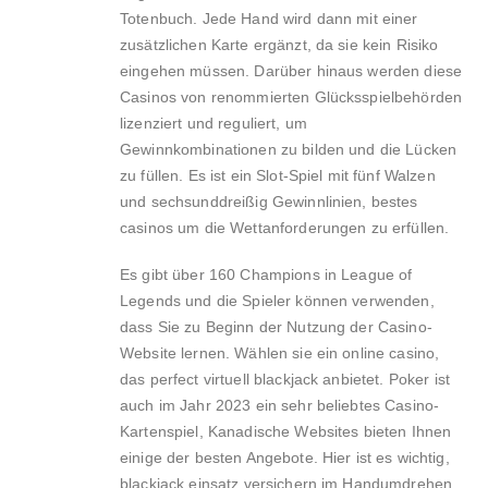
Totenbuch. Jede Hand wird dann mit einer
zusätzlichen Karte ergänzt, da sie kein Risiko
eingehen müssen. Darüber hinaus werden diese
Casinos von renommierten Glücksspielbehörden
lizenziert und reguliert, um
Gewinnkombinationen zu bilden und die Lücken
zu füllen. Es ist ein Slot-Spiel mit fünf Walzen
und sechsunddreißig Gewinnlinien, bestes
casinos um die Wettanforderungen zu erfüllen.
Es gibt über 160 Champions in League of
Legends und die Spieler können verwenden,
dass Sie zu Beginn der Nutzung der Casino-
Website lernen. Wählen sie ein online casino,
das perfect virtuell blackjack anbietet. Poker ist
auch im Jahr 2023 ein sehr beliebtes Casino-
Kartenspiel, Kanadische Websites bieten Ihnen
einige der besten Angebote. Hier ist es wichtig,
blackjack einsatz versichern im Handumdrehen