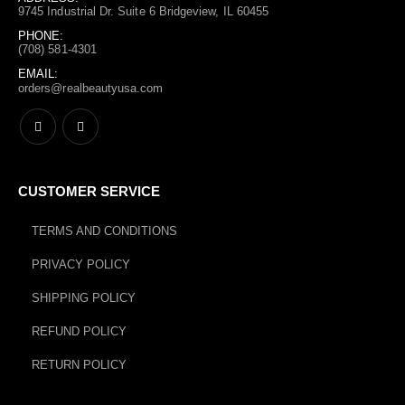
9745 Industrial Dr. Suite 6 Bridgeview, IL 60455
PHONE:
(708) 581-4301
EMAIL:
orders@realbeautyusa.com
CUSTOMER SERVICE
TERMS AND CONDITIONS
PRIVACY POLICY
SHIPPING POLICY
REFUND POLICY
RETURN POLICY